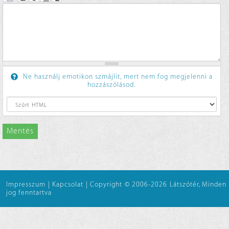
Ne használj emotikon szmájlit, mert nem fog megjelenni a
hozzászólásod.
Mentés
Impresszum
|
Kapcsolat
|
Copyright © 2006-2026 Látszótér, Minden
jog fenntartva