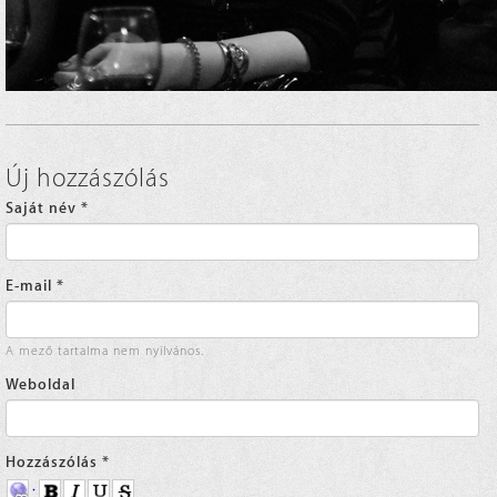
Új hozzászólás
Saját név
*
E-mail
*
A mező tartalma nem nyilvános.
Weboldal
Hozzászólás
*