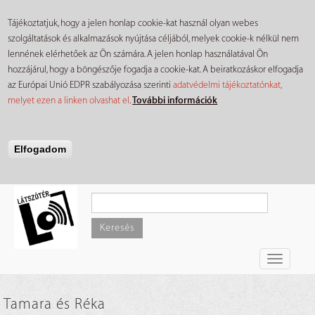
Tájékoztatjuk, hogy a jelen honlap cookie-kat használ olyan webes
szolgáltatások és alkalmazások nyújtása céljából, melyek cookie-k nélkül nem
lennének elérhetőek az Ön számára. A jelen honlap használatával Ön
hozzájárul, hogy a böngészője fogadja a cookie-kat. A beiratkozáskor elfogadja
az Európai Unió EDPR szabályozása szerinti
adatvédelmi tájékoztatónkat,
melyet ezen a linken olvashat el
.
További információk
Elfogadom
Ugrás
a
tartalomra
Keresés
Toggle
navigati
Tamara és Réka