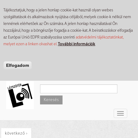
Tájékoztatjuk, hogy a jelen honlap cookie-kat használ olyan webes
szolgáltatások és alkalmazások nyújtása céljából, melyek cookie-k nélkül nem
lennének elérhetőek az Ön számára. A jelen honlap használatával Ön
hozzájárul, hogy a böngészője fogadja a cookie-kat. A beiratkozáskor elfogadja
az Európai Unió EDPR szabályozása szerinti
adatvédelmi tájékoztatónkat,
melyet ezen a linken olvashat el
.
További információk
Elfogadom
Ugrás
a
tartalomra
Keresés
Toggle
navigati
következő ›