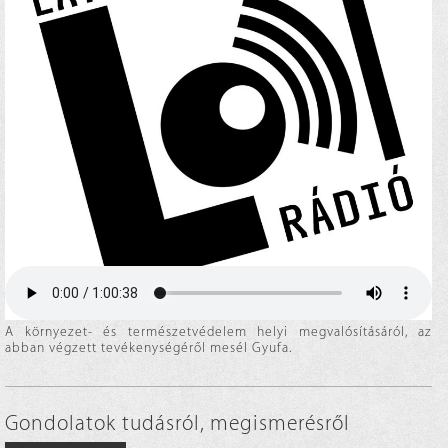
A környezet- és természetvédelem helyi megvalósításáról, az
abban végzett tevékenységéről mesél Gyufa.
Gondolatok tudásról, megismerésről