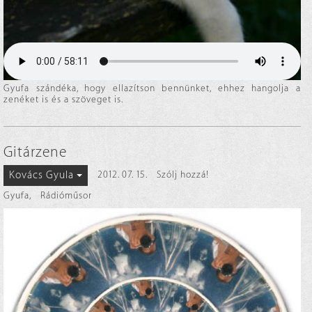
Gyufa szándéka, hogy ellazítson bennünket, ehhez hangolja a
zenéket is és a szöveget is.
Gitárzene
Kovács Gyula
2012. 07. 15.
Szólj hozzá!
Gyufa
,
Rádióműsor