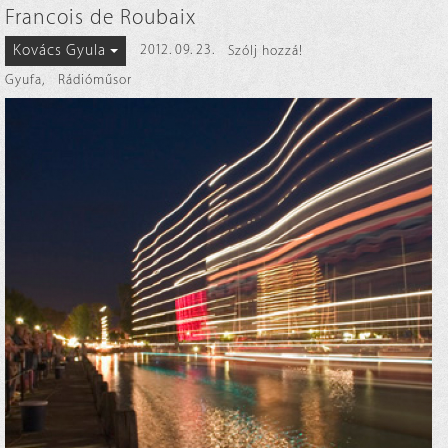
Francois de Roubaix
Kovács Gyula
2012. 09. 23.
Szólj hozzá!
Gyufa
,
Rádióműsor