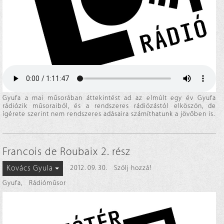
Gyufa a mai műsorában áttekintést ad az elmúlt egy év Gyufa
rádiózik műsoraiból, és a rendszeres rádiózástól elköszön, de
ígérete szerint nem rendszeres adásaira számíthatunk a jövőben is.
Francois de Roubaix 2. rész
Kovács Gyula
2012. 09. 30.
Szólj hozzá!
Gyufa
,
Rádióműsor