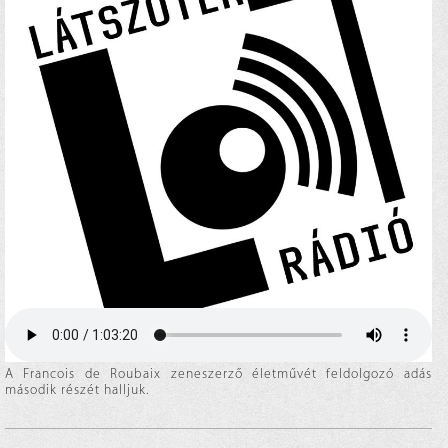
A Francois de Roubaix zeneszerző életművét feldolgozó adás
második részét halljuk.