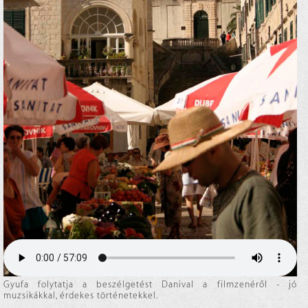
Gyufa folytatja a beszélgetést Danival a filmzenéről - jó
muzsikákkal, érdekes történetekkel.