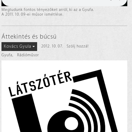
Megtudunk fontos tényezőket arról, ki az a Gyufa.
A 2011. 10. 09-ei műsor ismétlése.
Áttekintés és búcsú
Kovács Gyula
2012. 10. 07.
Szólj hozzá!
Gyufa
,
Rádióműsor