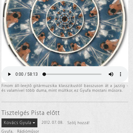
Finom áll-leejtő gitármuzsika klasszikustól basszuson át a jazzig -
és valamivel több duma, mint múltkor, ez Gyufa mostani műsora.
Tisztelgés Pista előtt
Kovács Gyula
2012. 07. 08.
Szólj hozzá!
Gyufa
,
Rádióműsor