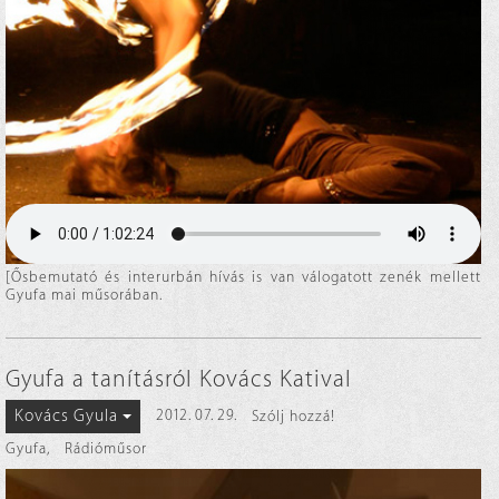
[Ősbemutató és interurbán hívás is van válogatott zenék mellett
Gyufa mai műsorában.
Gyufa a tanításról Kovács Katival
Kovács Gyula
2012. 07. 29.
Szólj hozzá!
Gyufa
,
Rádióműsor