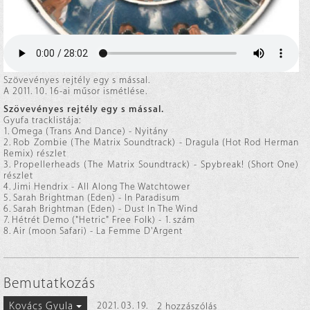
Szövevényes rejtély egy s mással.
A 2011. 10. 16-ai műsor ismétlése.
Szövevényes rejtély egy s mással.
Gyufa tracklistája:
1. Omega (Trans And Dance) - Nyitány
2. Rob Zombie (The Matrix Soundtrack) - Dragula (Hot Rod Herman
Remix) részlet
3. Propellerheads (The Matrix Soundtrack) - Spybreak! (Short One)
részlet
4. Jimi Hendrix - All Along The Watchtower
5. Sarah Brightman (Eden) - In Paradisum
6. Sarah Brightman (Eden) - Dust In The Wind
7. Hétrét Demo ("Hetric" Free Folk) - 1. szám
8. Air (moon Safari) - La Femme D'Argent
Bemutatkozás
Kovács Gyula
2021. 03. 19.
2 hozzászólás