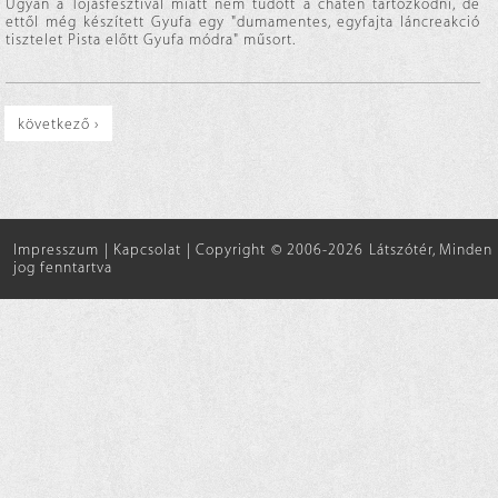
Ugyan a Tojásfesztivál miatt nem tudott a chaten tartózkodni, de
ettől még készített Gyufa egy "dumamentes, egyfajta láncreakció
tisztelet Pista előtt Gyufa módra" műsort.
következő ›
Impresszum
|
Kapcsolat
|
Copyright © 2006-2026 Látszótér, Minden
jog fenntartva