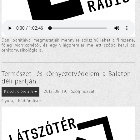
Dani barátjával megmutatják mennyire sokszínű lehet a filmzene,
főleg Morriconétól, és egy világpremier mellett szóba kerül az
ornitomuzikológia is.
Természet- és környezetvédelem a Balaton
déli partján
Kovács Gyula
2012. 08. 19.
Szólj hozzá!
Gyufa
,
Rádióműsor