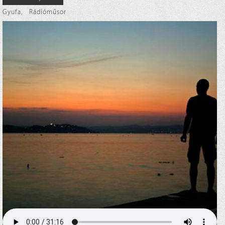
Gyufa
,
Rádióműsor