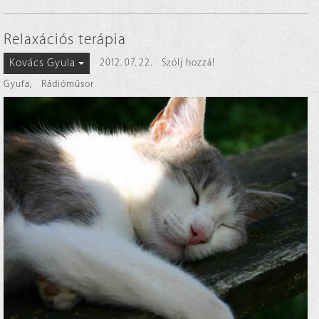
Relaxációs terápia
Kovács Gyula
2012. 07. 22.
Szólj hozzá!
Gyufa
,
Rádióműsor