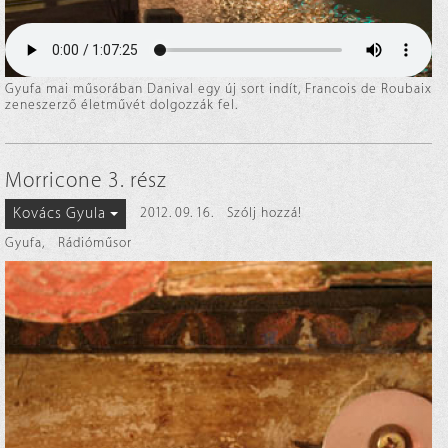
Gyufa mai műsorában Danival egy új sort indít, Francois de Roubaix
zeneszerző életművét dolgozzák fel.
Morricone 3. rész
Kovács Gyula
2012. 09. 16.
Szólj hozzá!
Gyufa
,
Rádióműsor