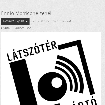
Ennio Morricone zenéi
Kovács Gyula
2012. 09. 02.
Szólj hozzá!
Gyufa
,
Rádióműsor