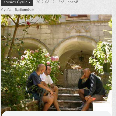
Kovács Gyula
2012. 08. 12.
Szólj hozzá!
Gyufa
,
Rádióműsor