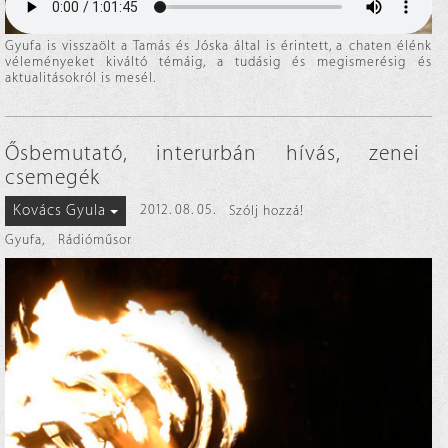
Gyufa is visszaölt a Tamás és Jóska által is érintett, a chaten élénk
véleményeket kiváltó témáig, a tudásig és megismerésig és
aktualitásokról is mesél.
Ősbemutató, interurbán hívás, zenei
csemegék
Kovács Gyula
2012. 08. 05.
Szólj hozzá!
Gyufa
,
Rádióműsor