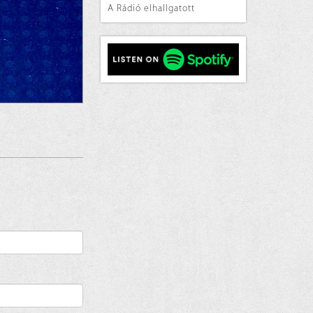
A Rádió elhallgatott