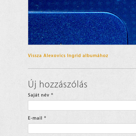
Vissza Alexovics Ingrid albumához
Új hozzászólás
Saját név
*
E-mail
*