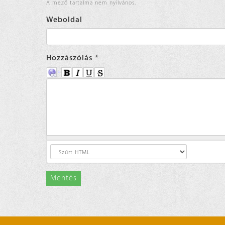
A mező tartalma nem nyilvános.
Weboldal
Hozzászólás
*
Mentés