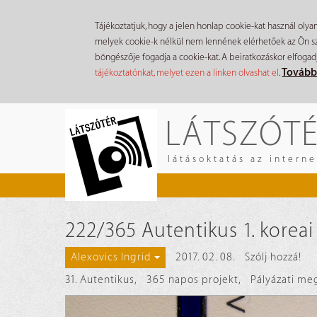
Tájékoztatjuk, hogy a jelen honlap cookie-kat használ olya
melyek cookie-k nélkül nem lennének elérhetőek az Ön szá
böngészője fogadja a cookie-kat. A beiratkozáskor elfogad
Tovább
tájékoztatónkat, melyet ezen a linken olvashat el
.
Ugrás
LÁTSZÓT
a
tartalomra
látásoktatás az intern
222/365 Autentikus 1. koreai
2017. 02. 08.
Szólj hozzá!
Alexovics Ingrid
31. Autentikus
,
365 napos projekt
,
Pályázati me