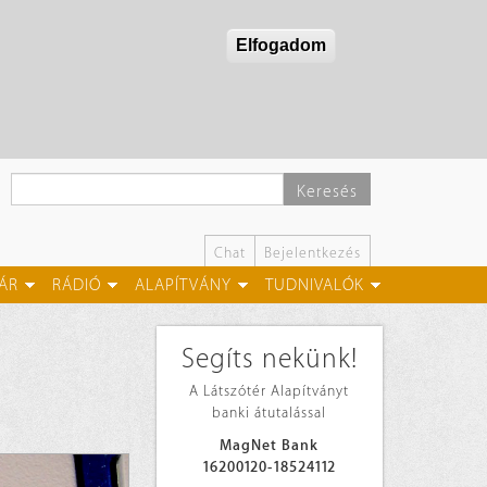
Elfogadom
Keresés
Chat
Bejelentkezés
ÁR
RÁDIÓ
ALAPÍTVÁNY
TUDNIVALÓK
Segíts nekünk!
A Látszótér Alapítványt
banki átutalással
MagNet Bank
16200120-18524112