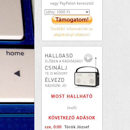
vagy PayPalon keresztül
További információk az
alapítványi oldalon!
MOST HALLHATÓ
(null)
KÖVETKEZŐ ADÁSOK
sze, 0:00
Török József