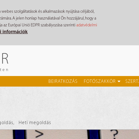
n webes szolgáltatások és alkalmazások nyújtása céljából,
mára. A jelen honlap használatával Ön hozzájárul, hogy a
ja az Európai Unió EDPR szabályozása szerinti
adatvédelmi
i információk
ÉR
eten
BEIRATKOZÁS
FOTÓSZAKKÖR
SZERT
goldás
,
Heti megoldás