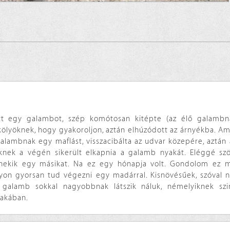
t egy galambot, szép komótosan kitépte (az élő galambna
t kölyöknek, hogy gyakoroljon, aztán elhúzódott az árnyékba. A
galambnak egy maflást, visszacibálta az udvar közepére, aztán
nek a végén sikerült elkapnia a galamb nyakát. Eléggé szö
nekik egy másikat. Na ez egy hónapja volt. Gondolom ez 
yon gyorsan tud végezni egy madárral. Kisnövésűek, szóval n
galamb sokkal nagyobbnak látszik náluk, némelyiknek szin
yakában.