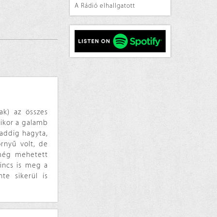
A Rádió elhallgatott
k) az összes
mikor a galamb
 addig hagyta,
rnyű volt, de
még mehetett
incs is meg a
te sikerül is