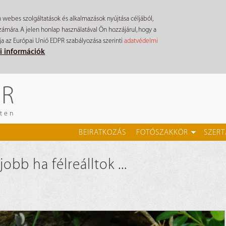
n webes szolgáltatások és alkalmazások nyújtása céljából,
mára. A jelen honlap használatával Ön hozzájárul, hogy a
ja az Európai Unió EDPR szabályozása szerinti
adatvédelmi
i információk
ÉR
eten
BEIRATKOZÁS
FOTÓSZAKKÖR
SZERT
obb ha félreálltok ...