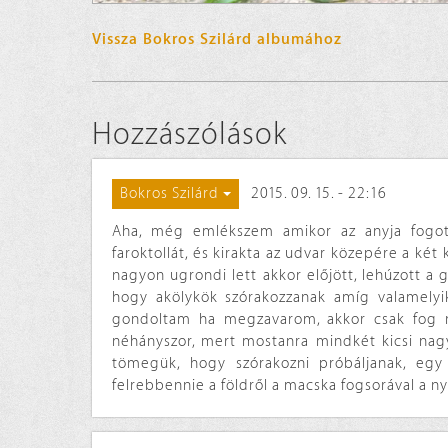
Vissza Bokros Szilárd albumához
Hozzászólások
2015. 09. 15. - 22:16
Bokros Szilárd
Aha, még emlékszem amikor az anyja fogot
faroktollát, és kirakta az udvar közepére a ké
nagyon ugrondi lett akkor előjött, lehúzott a 
hogy akölykök szórakozzanak amíg valamelyik
gondoltam ha megzavarom, akkor csak fog 
néhányszor, mert mostanra mindkét kicsi nag
tömegük, hogy szórakozni próbáljanak, egy 
felrebbennie a földről a macska fogsorával a n