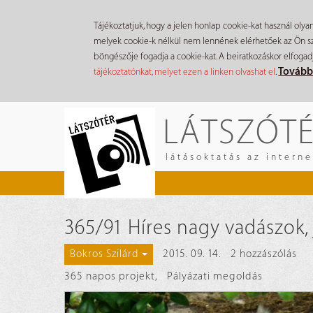
Tájékoztatjuk, hogy a jelen honlap cookie-kat használ olya
melyek cookie-k nélkül nem lennének elérhetőek az Ön szá
böngészője fogadja a cookie-kat. A beiratkozáskor elfogad
Tovább
tájékoztatónkat, melyet ezen a linken olvashat el
.
Ugrás
LÁTSZÓT
a
tartalomra
látásoktatás az intern
365/91 Híres nagy vadászok, j
2015. 09. 14.
2 hozzászólás
Bokros Szilárd
365 napos projekt
,
Pályázati megoldás