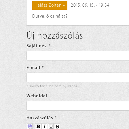
2015. 09. 15. - 19:34
Halász Zoltán
Durva, ő csinálta?
Új hozzászólás
Saját név
*
E-mail
*
A mező tartalma nem nyilvános.
Weboldal
Hozzászólás
*