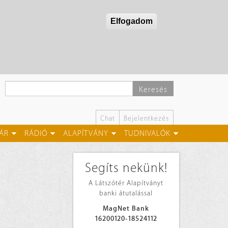
Elfogadom
Keresés
Chat
Bejelentkezés
ÁR
RÁDIÓ
ALAPÍTVÁNY
TUDNIVALÓK
Segíts nekünk!
A Látszótér Alapítványt
banki átutalással
MagNet Bank
16200120-18524112