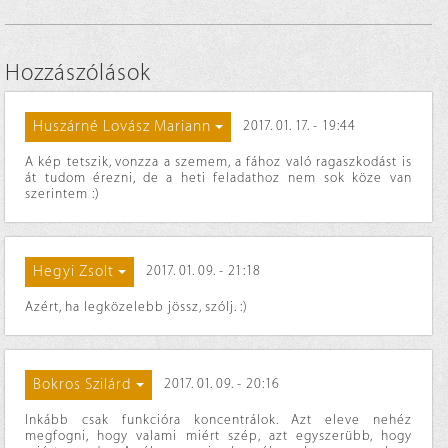
Hozzászólások
Huszárné Lovász Mariann
2017. 01. 17. - 19:44
A kép tetszik, vonzza a szemem, a fához való ragaszkodást is
át tudom érezni, de a heti feladathoz nem sok köze van
szerintem :)
Hegyi Zsolt
2017. 01. 09. - 21:18
Azért, ha legközelebb jössz, szólj. :)
Bokros Szilárd
2017. 01. 09. - 20:16
Inkább csak funkcióra koncentrálok. Azt eleve nehéz
megfogni, hogy valami miért szép, azt egyszerübb, hogy