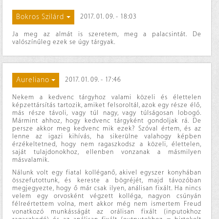
Bokros Szilárd
2017. 01. 09. - 18:03
Ja meg az almát is szeretem, meg a palacsintát. De
valószínűleg ezek se úgy tárgyak.
Aureliano
2017. 01. 09. - 17:46
Nekem a kedvenc tárgyhoz valami közeli és élettelen
képzettársítás tartozik, amiket felsoroltál, azok egy része élő,
más része távoli, vagy túl nagy, vagy túlságosan lobogó.
Mármint ahhoz, hogy kedvenc tárgyként gondoljak rá. De
persze akkor meg kedvenc mik ezek? Szóval értem, és az
lenne az igazi kihívás, ha sikerülne valahogy képben
érzékeltetned, hogy nem ragaszkodsz a közeli, élettelen,
saját tulajdonokhoz, ellenben vonzanak a másmilyen
másvalamik.
Nálunk volt egy fiatal kolléganő, akivel egyszer konyhában
összefutottunk, és kereste a bögréjét, majd távozóban
megjegyezte, hogy ő már csak ilyen, análisan fixált. Ha nincs
velem egy orvosként végzett kolléga, nagyon csúnyán
félreértettem volna, mert akkor még nem ismertem Freud
vonatkozó munkásságát az orálisan fixált (inputokhoz