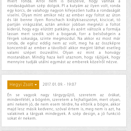
miért ronda. Arról nem is beszélve, hogy vannak a
rondaságukban szép dolgok. Pl a kutyám az ilyen volt, ronda
egy korcs, de valahogy nagyon kifejezően tudta a rondaságát
viselni. Olyan mint amikor néz az ember egy foltot az úton
és lát benne ilyen Rorschach királykisasszonyt, kiscicat, tó
partján virágszálat, aztán amikor jobban megnézi a foltot
kiderül, hogy egy elütött patkány, és azért változik a formája
lassan mert szedik szét a bogarak, forr a belsőségein a
férgek sokasága, szinte megmozdul. Na akkor ez most már
ronda, de egész eddig nem az volt, meg ha az összképre
koncentrál az ember a távolból akkor megint láthat esetleg
valami szépet összeállni. Olyan ez mint a honvágy
mostanában. Mindíg haza kell utaznom, hogy rájöjjek, hogy
mennyire tudják utálni egymást az emberek közelről nézve.
Hegyi Zsolt
2017. 01. 09. - 19:07
Én se vagyok nagy tárgygyűjtő, szeretem az órákat,
mindenfélét, a bögrém, szeretem a fejhallgatóm, mert olyan,
ami nekem jó, de nem esem térdre, ha eltörik a bögre, akkor
majd lesz másik kedvenc, szóval értem is, meg nem is azt, ha
valakinek a tárgyak mindegyek. A szép design, a jó funkció
sokat ér nekem.