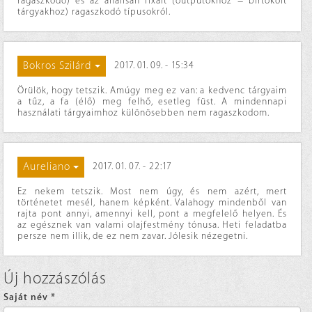
ragaszkodó) és az análisan fixált (outputokhoz = birtokolt
tárgyakhoz) ragaszkodó típusokról.
Bokros Szilárd
2017. 01. 09. - 15:34
Örülök, hogy tetszik. Amúgy meg ez van: a kedvenc tárgyaim
a tűz, a fa (élő) meg felhő, esetleg füst. A mindennapi
használati tárgyaimhoz különösebben nem ragaszkodom.
Aureliano
2017. 01. 07. - 22:17
Ez nekem tetszik. Most nem úgy, és nem azért, mert
történetet mesél, hanem képként. Valahogy mindenből van
rajta pont annyi, amennyi kell, pont a megfelelő helyen. És
az egésznek van valami olajfestmény tónusa. Heti feladatba
persze nem illik, de ez nem zavar. Jólesik nézegetni.
Új hozzászólás
Saját név
*