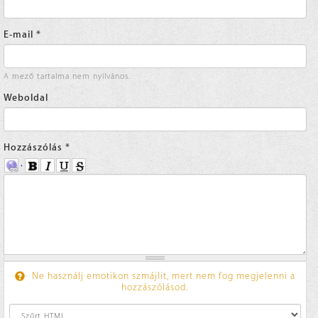
E-mail
*
A mező tartalma nem nyilvános.
Weboldal
Hozzászólás
*
Ne használj emotikon szmájlit, mert nem fog megjelenni a
hozzászólásod.