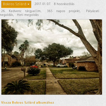
Bokros Szilárd
2017. 01. 07.
8 hozzászólás
26. Kedvenc tárgya(i)m
,
365 napos projekt
,
Pályázati
megoldás
,
Heti megoldás
Vissza Bokros Szilárd albumához