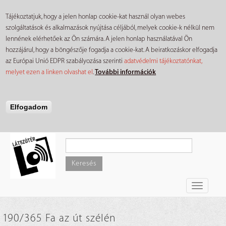
Tájékoztatjuk, hogy a jelen honlap cookie-kat használ olyan webes
szolgáltatások és alkalmazások nyújtása céljából, melyek cookie-k nélkül nem
lennének elérhetőek az Ön számára. A jelen honlap használatával Ön
hozzájárul, hogy a böngészője fogadja a cookie-kat. A beiratkozáskor elfogadja
az Európai Unió EDPR szabályozása szerinti
adatvédelmi tájékoztatónkat,
melyet ezen a linken olvashat el
.
További információk
Elfogadom
Ugrás
a
tartalomra
Keresés
Toggle
navigati
190/365 Fa az út szélén