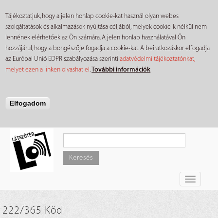
Tájékoztatjuk, hogy a jelen honlap cookie-kat használ olyan webes
szolgáltatások és alkalmazások nyújtása céljából, melyek cookie-k nélkül nem
lennének elérhetőek az Ön számára. A jelen honlap használatával Ön
hozzájárul, hogy a böngészője fogadja a cookie-kat. A beiratkozáskor elfogadja
az Európai Unió EDPR szabályozása szerinti
adatvédelmi tájékoztatónkat,
melyet ezen a linken olvashat el
.
További információk
Elfogadom
Ugrás
a
tartalomra
Keresés
Toggle
navigati
222/365 Köd