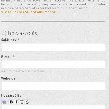
harmadik napja, de folyamatosan köd van. Pára, aztán este lehül,
hajnalban még rosszabb, meg nem is úgy néz ki mint ami javulni
akarna a héten. Szóval akkor köd. Nem túl authentikusan.
Vissza Bokros Szilárd albumához
Új hozzászólás
Saját név
*
E-mail
*
A mező tartalma nem nyilvános.
Weboldal
Hozzászólás
*