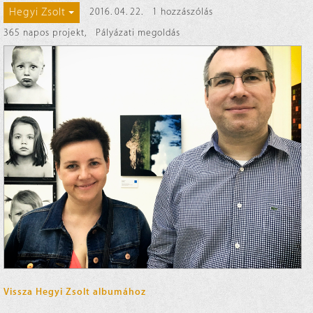
Hegyi Zsolt
2016. 04. 22.
1 hozzászólás
365 napos projekt
,
Pályázati megoldás
Vissza Hegyi Zsolt albumához