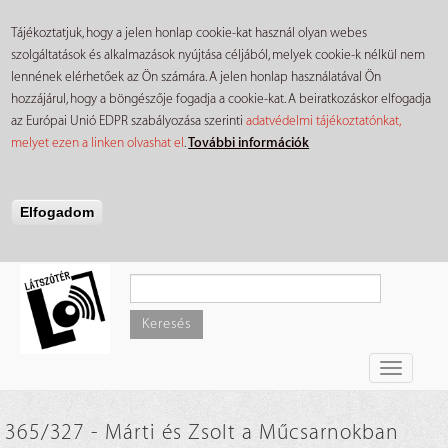
Tájékoztatjuk, hogy a jelen honlap cookie-kat használ olyan webes
szolgáltatások és alkalmazások nyújtása céljából, melyek cookie-k nélkül nem
lennének elérhetőek az Ön számára. A jelen honlap használatával Ön
hozzájárul, hogy a böngészője fogadja a cookie-kat. A beiratkozáskor elfogadja
az Európai Unió EDPR szabályozása szerinti
adatvédelmi tájékoztatónkat,
melyet ezen a linken olvashat el
.
További információk
Elfogadom
Ugrás
a
tartalomra
Keresés
Toggle
navigati
365/327 - Márti és Zsolt a Műcsarnokban