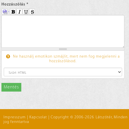
Hozzászólás
*
Ne használj emotikon szmájlit, mert nem fog megjelenni a
hozzászólásod.
Mentés
Impresszum
|
Kapcsolat
|
Copyright © 2006-2026 Látszótér, Minden
jog fenntartva