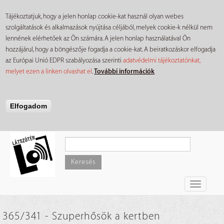
Tájékoztatjuk, hogy a jelen honlap cookie-kat használ olyan webes
szolgáltatások és alkalmazások nyújtása céljából, melyek cookie-k nélkül nem
lennének elérhetőek az Ön számára. A jelen honlap használatával Ön
hozzájárul, hogy a böngészője fogadja a cookie-kat. A beiratkozáskor elfogadja
az Európai Unió EDPR szabályozása szerinti
adatvédelmi tájékoztatónkat,
melyet ezen a linken olvashat el
.
További információk
Elfogadom
Ugrás
a
tartalomra
Keresés
Toggle
navigati
365/341 - Szuperhősök a kertben