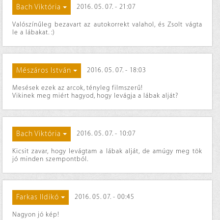
Bach Viktória
2016. 05. 07. - 21:07
Valószínűleg bezavart az autokorrekt valahol, és Zsolt vágta
le a lábakat. :)
Mészáros István
2016. 05. 07. - 18:03
Mesések ezek az arcok, tényleg filmszerű!
Vikinek meg miért hagyod, hogy levágja a lábak alját?
Bach Viktória
2016. 05. 07. - 10:07
Kicsit zavar, hogy levágtam a lábak alját, de amúgy meg tök
jó minden szempontból.
Farkas Ildikó
2016. 05. 07. - 00:45
Nagyon jó kép!