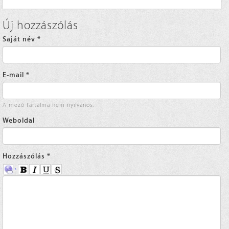
Új hozzászólás
Saját név
*
E-mail
*
A mező tartalma nem nyilvános.
Weboldal
Hozzászólás
*