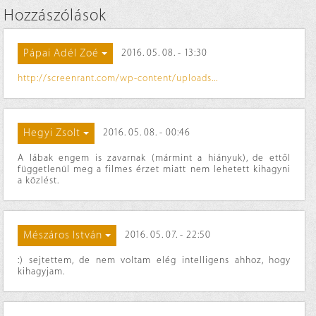
Hozzászólások
Pápai Adél Zoé
2016. 05. 08. - 13:30
http://screenrant.com/wp-content/uploads...
Hegyi Zsolt
2016. 05. 08. - 00:46
A lábak engem is zavarnak (mármint a hiányuk), de ettől
függetlenül meg a filmes érzet miatt nem lehetett kihagyni
a közlést.
Mészáros István
2016. 05. 07. - 22:50
:) sejtettem, de nem voltam elég intelligens ahhoz, hogy
kihagyjam.