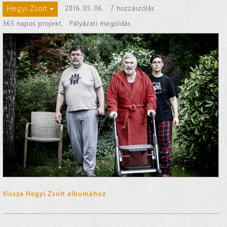
Hegyi Zsolt
2016. 05. 06.
7 hozzászólás
365 napos projekt
,
Pályázati megoldás
Vissza Hegyi Zsolt albumához