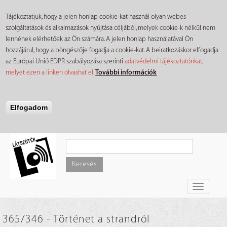
Tájékoztatjuk, hogy a jelen honlap cookie-kat használ olyan webes
szolgáltatások és alkalmazások nyújtása céljából, melyek cookie-k nélkül nem
lennének elérhetőek az Ön számára. A jelen honlap használatával Ön
hozzájárul, hogy a böngészője fogadja a cookie-kat. A beiratkozáskor elfogadja
az Európai Unió EDPR szabályozása szerinti
adatvédelmi tájékoztatónkat,
melyet ezen a linken olvashat el
.
További információk
Elfogadom
Ugrás
a
tartalomra
Keresés
Toggle
navigati
365/346 - Történet a strandról