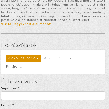
a strandon. A főszereplő te vagy, egész alakosan, a mese, a sztori
pedig lehet/legyen kitalált akár, tehát nem kell kimenned strandra
ahhoz, hogy elképzeld és megvalósítsd ezt a képet. Hogy napozol
te. Hogy strandolsz te. Fejbenmozi, fejbensztori, lehet nudista,
lehet humor, képzelet játéka, vágyott strand, bármi. Kérlek akkor is
játssz velem, ha utálod a strandolást. Képzelni azért lehet.
Vissza Hegyi Zsolt albumához
Hozzászólások
Alexovics Ingrid
2017. 06. 12. - 19:17
Édesjézus.
Új hozzászólás
Saját név
*
E-mail
*