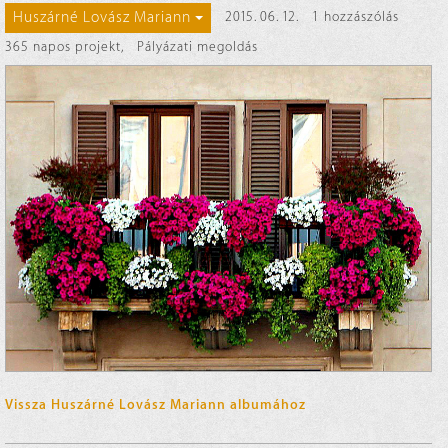
Huszárné Lovász Mariann
2015. 06. 12.
1 hozzászólás
365 napos projekt
,
Pályázati megoldás
Vissza Huszárné Lovász Mariann albumához