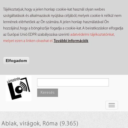
Tájékoztatjuk, hogy a jelen honlap cookie-kat használ olyan webes
szolgáltatások és alkalmazások nyújtása céljából, melyek cookie-k nélkül nem
lennének elérhetőek az Ön számára. A jelen honlap használatával Ön
hozzájárul, hogy a böngészője fogadja a cookie-kat. A beiratkozáskor elfogadja
az Európai Unió EDPR szabályozása szerinti
adatvédelmi tájékoztatónkat,
melyet ezen a linken olvashat el
.
További információk
Elfogadom
Ugrás
a
tartalomra
Keresés
Toggle
navigati
Ablak, virágok, Róma (9.365)