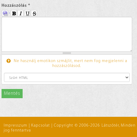
Hozzászólás
*
Ne használj emotikon szmájlit, mert nem fog megjelenni a
hozzászólásod.
Mentés
Impresszum
|
Kapcsolat
|
Copyright © 2006-2026 Látszótér, Minden
jog fenntartva