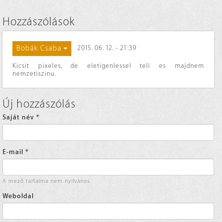
Hozzászólások
Bobák Csaba
2015. 06. 12. - 21:39
Kicsit pixeles, de eletigenlessel teli es majdnem
nemzetiszinu.
Új hozzászólás
Saját név
*
E-mail
*
A mező tartalma nem nyilvános.
Weboldal