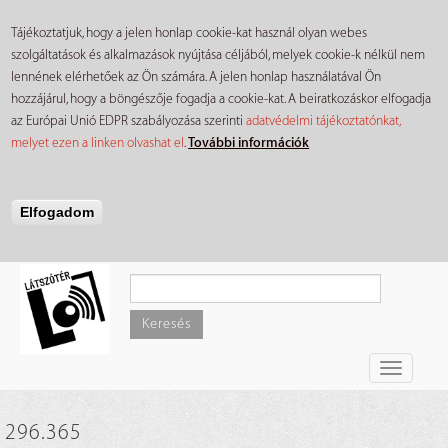
Tájékoztatjuk, hogy a jelen honlap cookie-kat használ olyan webes
szolgáltatások és alkalmazások nyújtása céljából, melyek cookie-k nélkül nem
lennének elérhetőek az Ön számára. A jelen honlap használatával Ön
hozzájárul, hogy a böngészője fogadja a cookie-kat. A beiratkozáskor elfogadja
az Európai Unió EDPR szabályozása szerinti
adatvédelmi tájékoztatónkat,
melyet ezen a linken olvashat el
.
További információk
Elfogadom
Ugrás
a
tartalomra
Keresés
Toggle
navigati
296.365