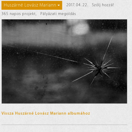
Huszárné Lovász Mariann
2017. 04. 22.
Szólj hozzá!
365 napos projekt
,
Pályázati megoldás
Vissza Huszárné Lovász Mariann albumához