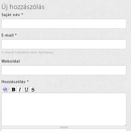
Új hozzászólás
Saját név
*
E-mail
*
A mező tartalma nem nyilvános.
Weboldal
Hozzászólás
*