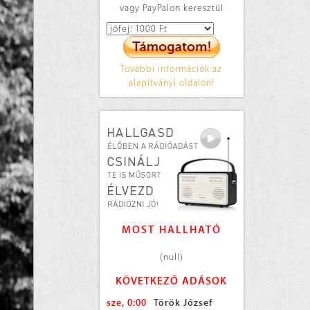
vagy PayPalon keresztül
További információk az
alapítványi oldalon!
MOST HALLHATÓ
(null)
KÖVETKEZŐ ADÁSOK
sze, 0:00
Török József