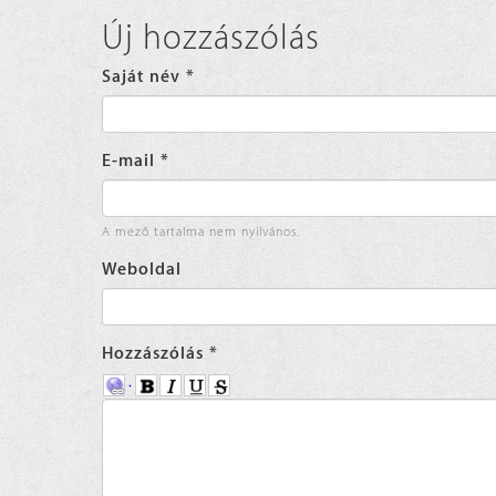
Új hozzászólás
Saját név
*
E-mail
*
A mező tartalma nem nyilvános.
Weboldal
Hozzászólás
*