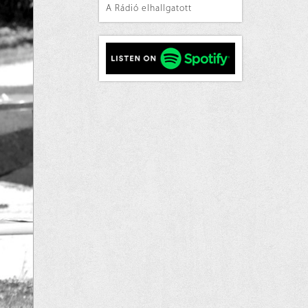
A Rádió elhallgatott