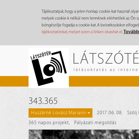
Tájékoztatjuk, hogy a jelen honlap cookie-kat használ olya
melyek cookie-k nélkül nem lennének elérhetőek az Ön szá
böngészője fogadja a cookie-kat. A beiratkozáskor elfogad
Tovább
tájékoztatónkat, melyet ezen a linken olvashat el
.
Ugrás
LÁTSZÓT
a
tartalomra
látásoktatás az intern
343.365
2017. 06. 08.
Szólj
Huszárné Lovász Mariann
365 napos projekt
,
Pályázati megoldás