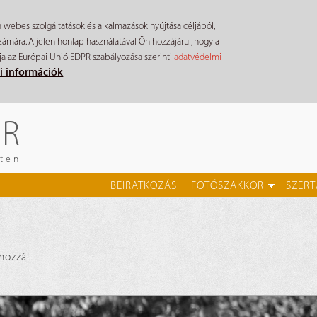
n webes szolgáltatások és alkalmazások nyújtása céljából,
mára. A jelen honlap használatával Ön hozzájárul, hogy a
ja az Európai Unió EDPR szabályozása szerinti
adatvédelmi
i információk
ÉR
eten
BEIRATKOZÁS
FOTÓSZAKKÖR
SZERT
 hozzá!