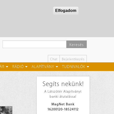
Elfogadom
Keresés
Chat
Bejelentkezés
ÁR
RÁDIÓ
ALAPÍTVÁNY
TUDNIVALÓK
Segíts nekünk!
A Látszótér Alapítványt
banki átutalással
MagNet Bank
16200120-18524112