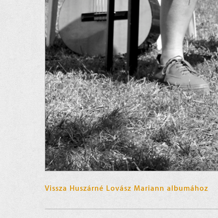
Vissza Huszárné Lovász Mariann albumához