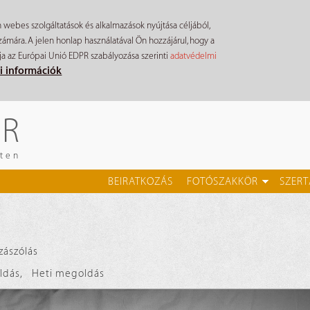
n webes szolgáltatások és alkalmazások nyújtása céljából,
mára. A jelen honlap használatával Ön hozzájárul, hogy a
ja az Európai Unió EDPR szabályozása szerinti
adatvédelmi
i információk
ÉR
eten
BEIRATKOZÁS
FOTÓSZAKKÖR
SZERT
zászólás
ldás
,
Heti megoldás