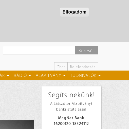
Elfogadom
Keresés
Chat
Bejelentkezés
ÁR
RÁDIÓ
ALAPÍTVÁNY
TUDNIVALÓK
Segíts nekünk!
A Látszótér Alapítványt
banki átutalással
MagNet Bank
16200120-18524112