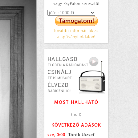
vagy PayPalon keresztül
További információk az
alapítványi oldalon!
MOST HALLHATÓ
(null)
KÖVETKEZŐ ADÁSOK
sze, 0:00
Török József