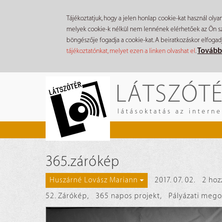
Tájékoztatjuk, hogy a jelen honlap cookie-kat használ olya
melyek cookie-k nélkül nem lennének elérhetőek az Ön szá
böngészője fogadja a cookie-kat. A beiratkozáskor elfogad
Tovább
tájékoztatónkat, melyet ezen a linken olvashat el
.
Ugrás
LÁTSZÓT
a
tartalomra
látásoktatás az intern
365.zárókép
2017. 07. 02.
2 hoz
Huszárné Lovász Mariann
52. Zárókép
,
365 napos projekt
,
Pályázati mego