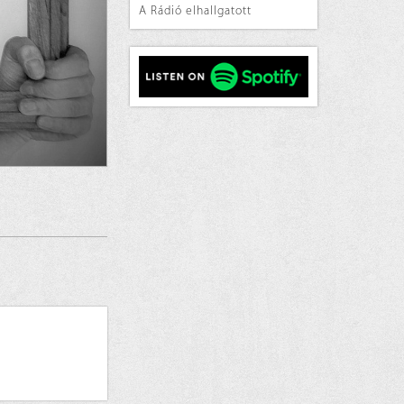
A Rádió elhallgatott