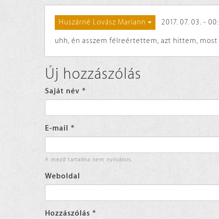
2017. 07. 03. - 00
Huszárné Lovász Mariann
uhh, én asszem félreértettem, azt hittem, most
Új hozzászólás
Saját név
*
E-mail
*
A mező tartalma nem nyilvános.
Weboldal
Hozzászólás
*