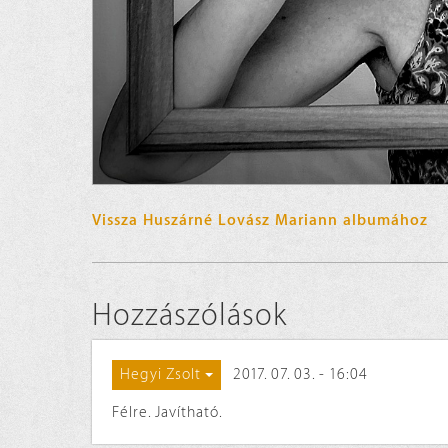
Vissza Huszárné Lovász Mariann albumához
Hozzászólások
2017. 07. 03. - 16:04
Hegyi Zsolt
Félre. Javítható.