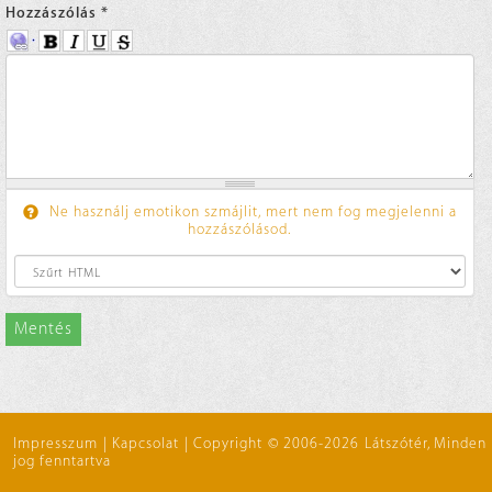
Hozzászólás
*
Ne használj emotikon szmájlit, mert nem fog megjelenni a
hozzászólásod.
Mentés
Impresszum
|
Kapcsolat
|
Copyright © 2006-2026 Látszótér, Minden
jog fenntartva