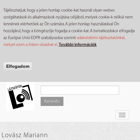
Tájékoztatjuk, hogy a jelen honlap cookie-kat használ olyan webes
szolgáltatások és alkalmazások nyújtása céljából, melyek cookie-k nélkül nem
lennének elérhetőek az Ön számára. A jelen honlap használatával Ön
hozzájárul, hogy a böngészője fogadja a cookie-kat. A beiratkozáskor elfogadja
az Európai Unió EDPR szabályozása szerinti
adatvédelmi tájékoztatónkat,
melyet ezen a linken olvashat el
.
További információk
Elfogadom
Ugrás
a
tartalomra
Keresés
Toggle
navigati
Lovász Mariann