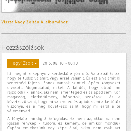
Vissza Nagy Zoltán A. albumához
Hozzászólások
Hegyi Zsolt
2015. 08. 10. - 00:10
Itt megint a képnyelv kérdésköre jön elő. Az alapállás az,
hogy te tudsz valamit. Vagy érzel valamit. És ezt a valamit ki
szeretnéd fejezni. Ennek vannak szintjei. Apám könyveket
olvasott. Megmutatod, miket. A kérdés, hogy ebből mi
rajzolódik ki annak, aki nem ismer téged és az apád sem. Kor,
magasság, életkörülmény, hóbortok, szokások... és a
következő szint, hogy mi van veled és apáddal, mi a kettőtök
viszonya. és a még következő szint, hogy mi erről a te
véleményed.
A fénykép mindig állásfoglalás. Ha nem az, akkor az nem
igazán fénykép - tudom, ez kemény, de amikor mondjuk
Capára emlékezünk egy képe által, akkor nem csak azt