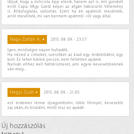
látjuk, hogy a milicista épp elesik, hanem azt is, mit gondolt
erről Capa. VAgy Gárdi képei az afgán háborúról. Vélemény
is. Állásfoglalás, vallomás. Ezért ha én apámról mesélnék,
arról mesélnék, mi van bennem apámtól -ról vagy által.
Nagy Zoltán A.
2015. 08. 09. - 23:57
Igen, minőségre nayon hulladék.
Ha nézed a címeket, szerzőket az kiad egy érdeklődést, egy
kort. Ez lehet bárkié persze, nem feltétlen apámé.
Nyilván ehhez kell háttérismeret, ami egyre kevesebbeknek
van meg...
Hegyi Zsolt
2015. 08. 09. - 21:05
ezt érdemes lenne újragombolni, több fénnyel, kevesebb
zaj okán, és kitalálni, mitől lesz ez apádé.
Új hozzászólás
Saját név
*