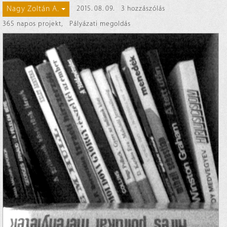
Nagy Zoltán A.
2015. 08. 09.
3 hozzászólás
365 napos projekt
,
Pályázati megoldás