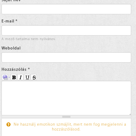
E-mail
*
A mező tartalma nem nyilvános.
Weboldal
Hozzászólás
*
Ne használj emotikon szmájlit, mert nem fog megjelenni a
hozzászólásod.