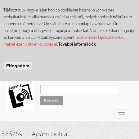
Tájékoztatjuk, hogy a jelen honlap cookie-kat használ olyan webes
szolgáltatások és alkalmazások nyújtása céljából, melyek cookie-k nélkül nem
lennének elérhetőek az Ön számára. A jelen honlap használatával Ön
hozzájárul, hogy a böngészője fogadja a cookie-kat. A beiratkozáskor elfogadja
az Európai Unió EDPR szabályozása szerinti
adatvédelmi tájékoztatónkat,
melyet ezen a linken olvashat el
.
További információk
Elfogadom
Ugrás
a
tartalomra
Keresés
Toggle
navigati
365/69 -- Apám polca...