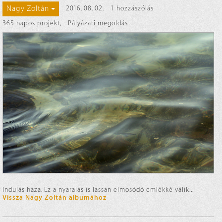
Nagy Zoltán
2016. 08. 02.
1 hozzászólás
365 napos projekt
,
Pályázati megoldás
Indulás haza. Ez a nyaralás is lassan elmosódó emlékké válik...
Vissza Nagy Zoltán albumához