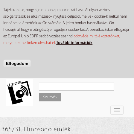
Tájékoztatjuk, hogy a jelen honlap cookie-kat használ olyan webes
szolgáltatások és alkalmazások nyújtása céljából, melyek cookie-k nélkül nem
lennének elérhetőek az Ön számára. A jelen honlap használatával Ön
hozzájárul, hogy a böngészője fogadja a cookie-kat. A beiratkozáskor elfogadja
az Európai Unió EDPR szabályozása szerinti
adatvédelmi tájékoztatónkat,
melyet ezen a linken olvashat el
.
További információk
Elfogadom
Ugrás
a
tartalomra
Keresés
Toggle
navigati
365/31. Elmosodó emlék