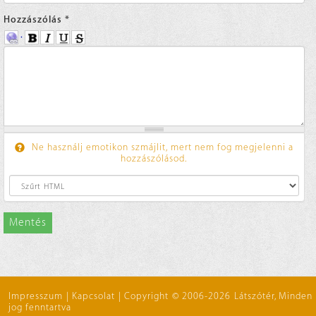
Hozzászólás
*
Ne használj emotikon szmájlit, mert nem fog megjelenni a
hozzászólásod.
Mentés
Impresszum
|
Kapcsolat
|
Copyright © 2006-2026 Látszótér, Minden
jog fenntartva