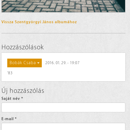
Vissza Szentgyörgyi János albumához
Hozzászólások
Bobák Csaba
2016. 01. 29. - 19:07
'83
Új hozzászólás
Saját név
*
E-mail
*