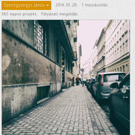
Szentgyörgyi János
2016. 01. 28.
1 hozzászólás
365 napos projekt
,
Pályázati megoldás