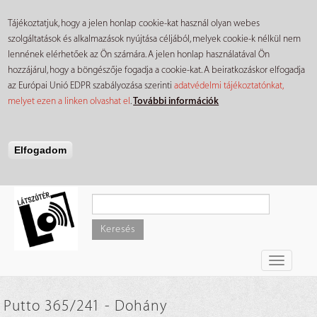
Tájékoztatjuk, hogy a jelen honlap cookie-kat használ olyan webes
szolgáltatások és alkalmazások nyújtása céljából, melyek cookie-k nélkül nem
lennének elérhetőek az Ön számára. A jelen honlap használatával Ön
hozzájárul, hogy a böngészője fogadja a cookie-kat. A beiratkozáskor elfogadja
az Európai Unió EDPR szabályozása szerinti
adatvédelmi tájékoztatónkat,
melyet ezen a linken olvashat el
.
További információk
Elfogadom
Ugrás
a
tartalomra
Keresés
Toggle
navigati
Putto 365/241 - Dohány