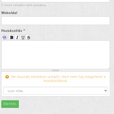
A mező tartalma nem nyilvános.
Weboldal
Hozzászólás
*
Ne használj emotikon szmájlit, mert nem fog megjelenni a
hozzászólásod.
Mentés