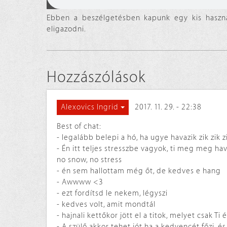
Ebben a beszélgetésben kapunk egy kis haszná
eligazodni.
Hozzászólások
2017. 11. 29. - 22:38
Alexovics Ingrid
Best of chat:
- legalább belepi a hó, ha ugye havazik zik zik z
- Én itt teljes stresszbe vagyok, ti meg meg ha
no snow, no stress
- én sem hallottam még őt, de kedves e hang
- Awwww <3
- ezt fordítsd le nekem, légyszi
- kedves volt, amit mondtál
- hajnali kettőkor jött el a titok, melyet csak 
- A szülő akkor tehet jót ha a kedvencét főzi, é