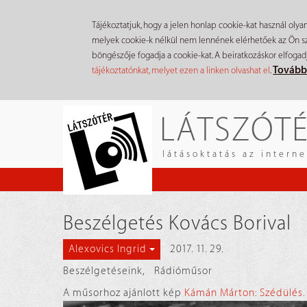
Tájékoztatjuk, hogy a jelen honlap cookie-kat használ olya
melyek cookie-k nélkül nem lennének elérhetőek az Ön szá
böngészője fogadja a cookie-kat. A beiratkozáskor elfogad
Tovább
tájékoztatónkat, melyet ezen a linken olvashat el
.
Ugrás
LÁTSZÓT
a
tartalomra
látásoktatás az intern
Beszélgetés Kovács Borival
2017. 11. 29.
Alexovics Ingrid
Beszélgetéseink
,
Rádióműsor
A műsorhoz ajánlott kép
Kámán Márton: Szédülés.