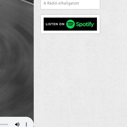
A Rádió elhallgatott