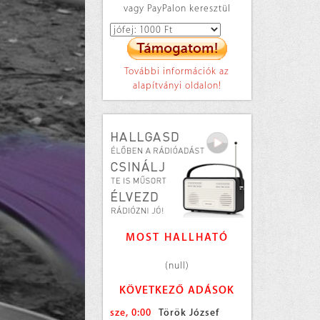
vagy PayPalon keresztül
További információk az
alapítványi oldalon!
MOST HALLHATÓ
(null)
KÖVETKEZŐ ADÁSOK
sze, 0:00
Török József