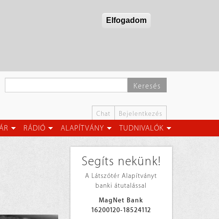
Elfogadom
Keresés
Chat
Bejelentkezés
ÁR
RÁDIÓ
ALAPÍTVÁNY
TUDNIVALÓK
Segíts nekünk!
A Látszótér Alapítványt
banki átutalással
MagNet Bank
16200120-18524112