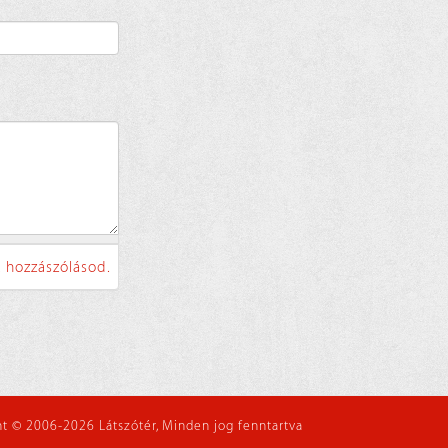
 hozzászólásod.
t © 2006-2026 Látszótér, Minden jog fenntartva