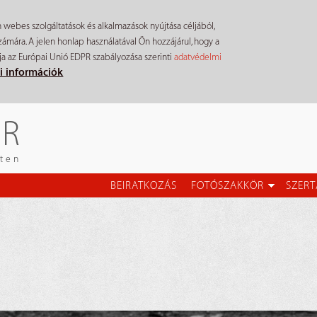
n webes szolgáltatások és alkalmazások nyújtása céljából,
mára. A jelen honlap használatával Ön hozzájárul, hogy a
ja az Európai Unió EDPR szabályozása szerinti
adatvédelmi
i információk
ÉR
eten
BEIRATKOZÁS
FOTÓSZAKKÖR
SZERT