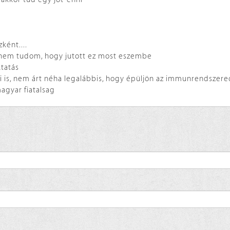
ként....
, nem tudom, hogy jutott ez most eszembe
tatás
dni is, nem árt néha legalábbis, hogy épüljön az immunrendszered
agyar fiatalsag