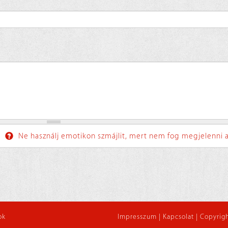
Ne használj emotikon szmájlit, mert nem fog megjelenni a
ok
Impresszum
|
Kapcsolat
|
Copyrigh