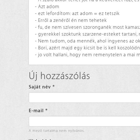
- Azt adom
- ezt lefordítom: azt adom = ez tetszik
- Erről a zenéről én nem tehetek
- fu, de nem szívesen szoronganék most kamasz
- gyerekkel szoktunk szarzene-esteket tartani
- Nem tudom, oda mennék, ahol ingyenes az ok
- Bori, azért majd egy kicsit be is kell koszoló
- jo volt hallani, hogy nem remenytelen a mai m
Új hozzászólás
Saját név
*
E-mail
*
A mező tartalma nem nyilvános.