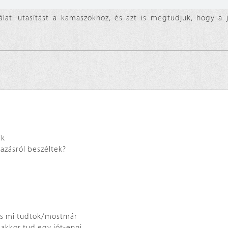
lati utasítást a kamaszokhoz, és azt is megtudjuk, hogy a
ik
vazásról beszéltek?
Ti és mi tudtok/mostmár
s akkor tud egy jót-enni