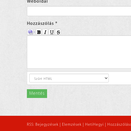
Weboldal
Hozzászólás
*
Mentés
RSS:
Bejegyzések
|
Elemzések
|
HetiHegyi
|
Hozzászólás