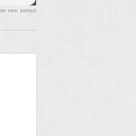
 jón nem könnyű