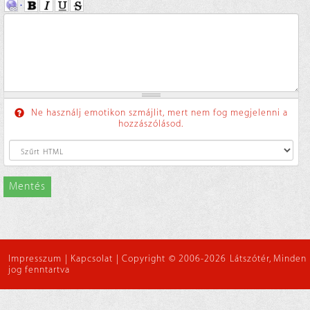
Ne használj emotikon szmájlit, mert nem fog megjelenni a
hozzászólásod.
Mentés
Impresszum
|
Kapcsolat
|
Copyright © 2006-2026 Látszótér, Minden
jog fenntartva