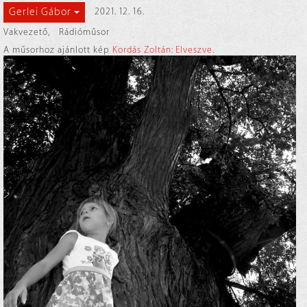
Gerlei Gábor
2021. 12. 16.
Vakvezető
,
Rádióműsor
A műsorhoz ajánlott kép
Kordás Zoltán: Elveszve.