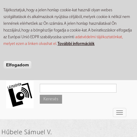
Tájékoztatjuk, hogy a jelen honlap cookie-kat használ olyan webes
szolgáltatások és alkalmazások nyújtása céljából, melyek cookie-k nélkül nem
lennének elérhetőek az Ön számára. A jelen honlap használatával Ön
hozzájárul, hogy a böngészője fogadja a cookie-kat. A beiratkozáskor elfogadja
az Európai Unió EDPR szabályozása szerinti
adatvédelmi tájékoztatónkat,
melyet ezen a linken olvashat el
.
További információk
Elfogadom
Ugrás
a
tartalomra
Keresés
Toggle
navigati
Hűbele Sámuel V.