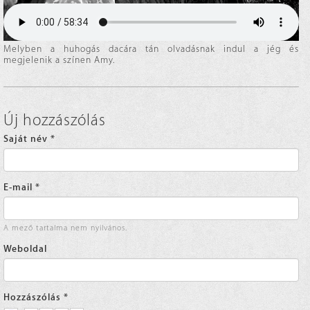
Melyben a huhogás dacára tán olvadásnak indul a jég és
megjelenik a színen Amy.
Új hozzászólás
Saját név
*
E-mail
*
A mező tartalma nem nyilvános.
Weboldal
Hozzászólás
*