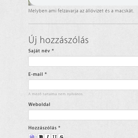
Melyben ami felzavarja az állóvizet és a macskát.
Új hozzászólás
Saját név
*
E-mail
*
A mező tartalma nem nyilvános.
Weboldal
Hozzászólás
*