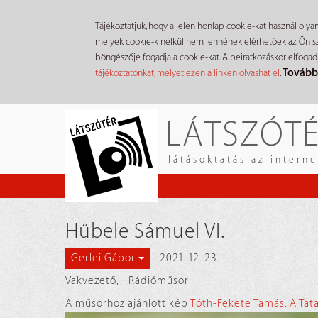
Tájékoztatjuk, hogy a jelen honlap cookie-kat használ olya
melyek cookie-k nélkül nem lennének elérhetőek az Ön szá
böngészője fogadja a cookie-kat. A beiratkozáskor elfogad
Tovább
tájékoztatónkat, melyet ezen a linken olvashat el
.
Ugrás
LÁTSZÓT
a
tartalomra
látásoktatás az intern
Hűbele Sámuel VI.
2021. 12. 23.
Gerlei Gábor
Vakvezető
,
Rádióműsor
A műsorhoz ajánlott kép
Tóth-Fekete Tamás: A Tata