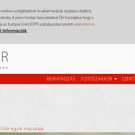
n webes szolgáltatások és alkalmazások nyújtása céljából,
mára. A jelen honlap használatával Ön hozzájárul, hogy a
ja az Európai Unió EDPR szabályozása szerinti
adatvédelmi
i információk
ÉR
eten
BEIRATKOZÁS
FOTÓSZAKKÖR
SZERT
i Vár egyik macskája.