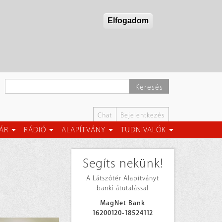
Elfogadom
Keresés
Chat
Bejelentkezés
ÁR
RÁDIÓ
ALAPÍTVÁNY
TUDNIVALÓK
Segíts nekünk!
A Látszótér Alapítványt
banki átutalással
MagNet Bank
16200120-18524112