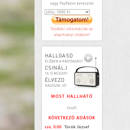
vagy PayPalon keresztül
További információk az
alapítványi oldalon!
MOST HALLHATÓ
(null)
KÖVETKEZŐ ADÁSOK
sze, 0:00
Török József