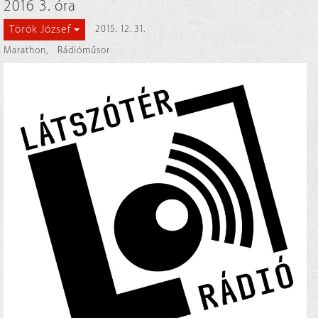
2016 3. óra
Török József
2015. 12. 31.
Marathon
,
Rádióműsor