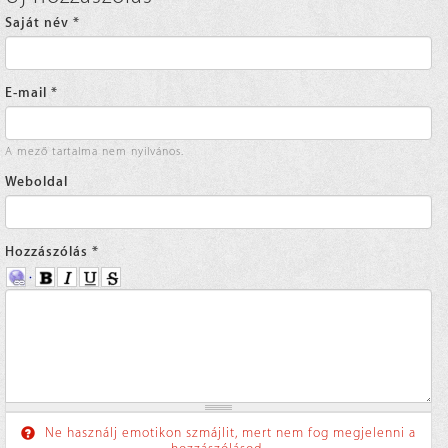
Saját név
*
E-mail
*
A mező tartalma nem nyilvános.
Weboldal
Hozzászólás
*
Ne használj emotikon szmájlit, mert nem fog megjelenni a