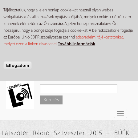
Tájékoztatjuk, hogy a jelen honlap cookie-kat használ olyan webes
szolgáltatások és alkalmazások nyújtása céljából, melyek cookie-k nélkül nem
lennének elérhetőek az Ön számára. A jelen honlap használatával Ön
hozzájárul, hogy a böngészője fogadja a cookie-kat. A beiratkozáskor elfogadja
az Európai Unió EDPR szabályozása szerinti
adatvédelmi tájékoztatónkat,
melyet ezen a linken olvashat el
.
További információk
Elfogadom
Ugrás
a
tartalomra
Keresés
Toggle
navigati
Látszótér Rádió Szilveszter 2015 - BÚÉK