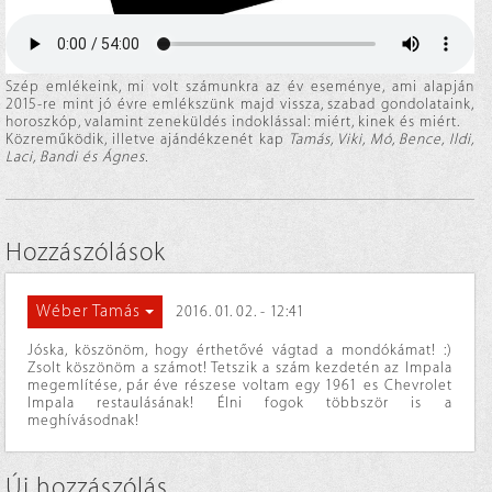
Szép emlékeink, mi volt számunkra az év eseménye, ami alapján
2015-re mint jó évre emlékszünk majd vissza, szabad gondolataink,
horoszkóp, valamint zeneküldés indoklással: miért, kinek és miért.
Közreműködik, illetve ajándékzenét kap
Tamás, Viki, Mó, Bence, Ildi,
Laci, Bandi és Ágnes.
Hozzászólások
Wéber Tamás
2016. 01. 02. - 12:41
Jóska, köszönöm, hogy érthetővé vágtad a mondókámat! :)
Zsolt köszönöm a számot! Tetszik a szám kezdetén az Impala
megemlítése, pár éve részese voltam egy 1961 es Chevrolet
Impala restaulásának! Élni fogok többször is a
meghívásodnak!
Új hozzászólás