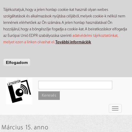
Tájékoztatjuk, hogy a jelen honlap cookie-kat használ olyan webes
szolgáltatások és alkalmazások nyújtása céljából, melyek cookie-k nélkül nem
lennének elérhetőek az Ön számára. A jelen honlap használatával Ön
hozzájárul, hogy a böngészője fogadja a cookie-kat. A beiratkozáskor elfogadja
az Európai Unió EDPR szabályozása szerinti
adatvédelmi tájékoztatónkat,
melyet ezen a linken olvashat el
.
További információk
Elfogadom
Ugrás
a
tartalomra
Keresés
Toggle
navigati
Március 15. anno