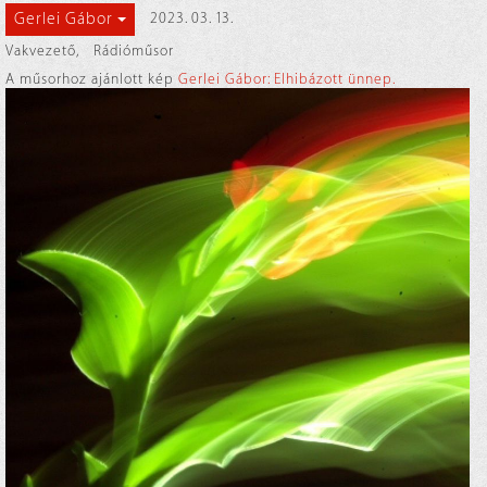
Gerlei Gábor
2023. 03. 13.
Vakvezető
,
Rádióműsor
A műsorhoz ajánlott kép
Gerlei Gábor: Elhibázott ünnep.