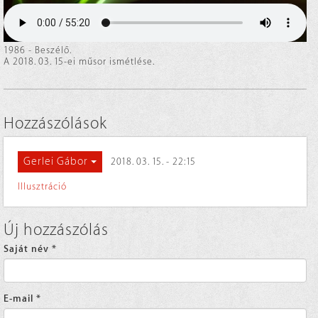
1986 - Beszélő.
A 2018. 03. 15-ei műsor ismétlése.
Hozzászólások
Gerlei Gábor
2018. 03. 15. - 22:15
Illusztráció
Új hozzászólás
Saját név
*
E-mail
*