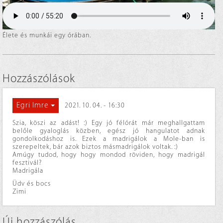
Élete és munkái egy órában.
Hozzászólások
Egri Imre
2021. 10. 04. - 16:30
Szia, köszi az adást! :) Egy jó félórát már meghallgattam
belőle gyaloglás közben, egész jó hangulatot adnak
gondolkodáshoz is. Ezek a madrigálok a Mole-ban is
szerepeltek, bár azok biztos másmadrigálok voltak. :)
Amúgy tudod, hogy hogy mondod röviden, hogy madrigál
fesztivál?
Madrigála
Üdv és bocs
Zimi
Új hozzászólás