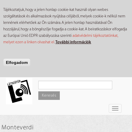
Tájékoztatjuk, hogy a jelen honlap cookie-kat használ olyan webes
szolgáltatások és alkalmazások nyújtása céljából, melyek cookie-k nélkül nem
lennének elérhetőek az Ön számára. A jelen honlap használatával Ön
hozzájárul, hogy a böngészője fogadja a cookie-kat. A beiratkozáskor elfogadja
az Európai Unió EDPR szabályozása szerinti
adatvédelmi tájékoztatónkat,
melyet ezen a linken olvashat el
.
További információk
Elfogadom
Ugrás
a
tartalomra
Keresés
Toggle
navigati
Monteverdi