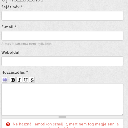
Saját név
*
E-mail
*
A mező tartalma nem nyilvános.
Weboldal
Hozzászólás
*
Ne használj emotikon szmájlit, mert nem fog megjelenni a