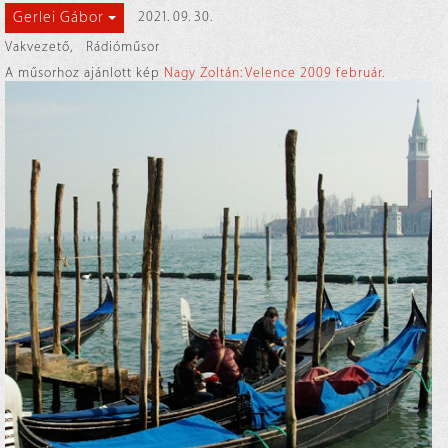
Gerlei Gábor
2021. 09. 30.
Vakvezető
,
Rádióműsor
A műsorhoz ajánlott kép
Nagy Zoltán: Velence 2009 február.