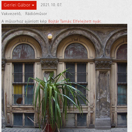
Gerlei Gábor
2021. 10. 07.
Vakvezető
,
Rádióműsor
A műsorhoz ajánlott kép
Bojtár Tamás: Elfelejtett nyár.