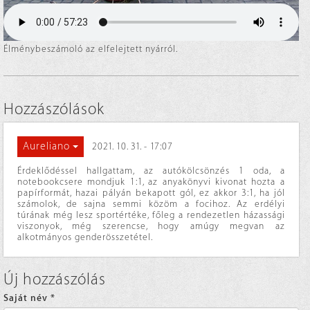
Élménybeszámoló az elfelejtett nyárról.
Hozzászólások
Aureliano
2021. 10. 31. - 17:07
Érdeklődéssel hallgattam, az autókölcsönzés 1 oda, a
notebookcsere mondjuk 1:1, az anyakönyvi kivonat hozta a
papírformát, hazai pályán bekapott gól, ez akkor 3:1, ha jól
számolok, de sajna semmi közöm a focihoz. Az erdélyi
túrának még lesz sportértéke, főleg a rendezetlen házassági
viszonyok, még szerencse, hogy amúgy megvan az
alkotmányos genderösszetétel.
Új hozzászólás
Saját név
*