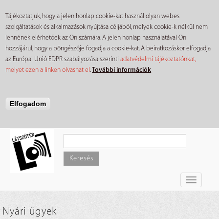
Tájékoztatjuk, hogy a jelen honlap cookie-kat használ olyan webes
szolgáltatások és alkalmazások nyújtása céljából, melyek cookie-k nélkül nem
lennének elérhetőek az Ön számára. A jelen honlap használatával Ön
hozzájárul, hogy a böngészője fogadja a cookie-kat. A beiratkozáskor elfogadja
az Európai Unió EDPR szabályozása szerinti
adatvédelmi tájékoztatónkat,
melyet ezen a linken olvashat el
.
További információk
Elfogadom
Ugrás
a
tartalomra
Keresés
Toggle
navigati
Nyári ügyek