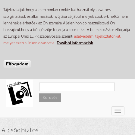
Tájékoztatjuk, hogy a jelen honlap cookie-kat használ olyan webes
szolgáltatások és alkalmazások nyújtása céljából, melyek cookie-k nélkül nem
lennének elérhetőek az Ön számára. A jelen honlap használatával Ön
hozzájárul, hogy a böngészője fogadja a cookie-kat. A beiratkozáskor elfogadja
az Európai Unió EDPR szabályozása szerinti
adatvédelmi tájékoztatónkat,
melyet ezen a linken olvashat el
.
További információk
Elfogadom
Ugrás
a
tartalomra
Keresés
Toggle
navigati
A csődbiztos