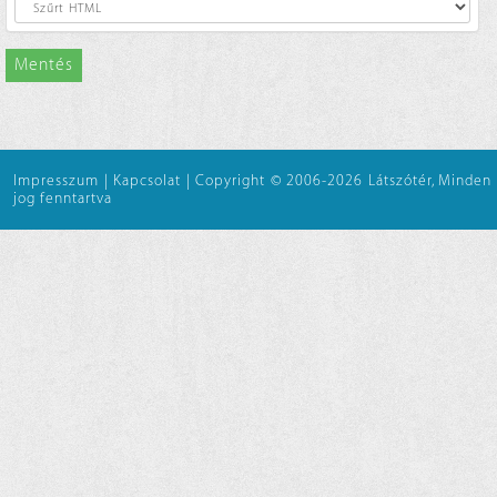
Mentés
Impresszum
|
Kapcsolat
|
Copyright © 2006-2026 Látszótér, Minden
jog fenntartva