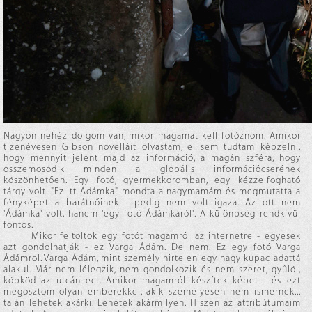
Nagyon nehéz dolgom van, mikor magamat kell fotóznom. Amikor
tizenévesen Gibson novelláit olvastam, el sem tudtam képzelni,
hogy mennyit jelent majd az információ, a magán szféra, hogy
összemosódik minden a globális információcserének
köszönhetően. Egy fotó, gyermekkoromban, egy kézzelfogható
tárgy volt. "Ez itt Ádámka" mondta a nagymamám és megmutatta a
fényképet a barátnőinek - pedig nem volt igaza. Az ott nem
'Ádámka' volt, hanem 'egy fotó Ádámkáról'. A különbség rendkívül
fontos.
Mikor feltöltök egy fotót magamról az internetre - egyesek
azt gondolhatják - ez Varga Ádám. De nem. Ez egy fotó Varga
Ádámrol. Varga Ádám, mint személy hirtelen egy nagy kupac adattá
alakul. Már nem lélegzik, nem gondolkozik és nem szeret, gyűlöl,
köpköd az utcán ect. Amikor magamról készítek képet - és ezt
megosztom olyan emberekkel, akik személyesen nem ismernek...
talán lehetek akárki. Lehetek akármilyen. Hiszen az attribútumaim