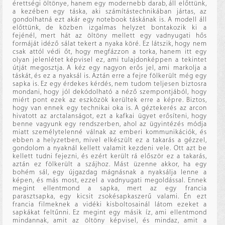
érettségi öltönye, hanem egy modernebb darab, áll előttünk,
a kezében egy táska, aki számítástechnikában jártas, az
gondolhatná ezt akár egy notebook táskának is. A modell áll
előttünk, de közben izgalmas helyzet bontakozik ki a
fejénél, mert hát az öltöny mellett egy vadnyugati hős
formáját idéző sálat tekert a nyaka köré. Ez látszik, hogy nem
csak attól védi őt, hogy megfázzon a torka, hanem itt egy
olyan jelenlétet képvisel ez, ami tulajdonképpen a tekintet
útját megosztja. A kéz egy nagyon erős jel, ami markolja a
táskát, és ez a nyaksál is. Aztán erre a fejre fölkerült még egy
sapka is. Ez egy érdekes kérdés, nem tudom teljesen biztosra
mondani, hogy jól dekódolható a néző szempontjából, hogy
miért pont ezek az eszközök kerültek erre a képre. Biztos,
hogy van ennek egy technikai oka is. A géztekerés az arcon
hivatott az arctalanságot, ezt a kafkai ügyet erősíteni, hogy
benne vagyunk egy rendszerben, ahol az ügyintézés módja
miatt személytelenné válnak az emberi kommunikációk, és
ebben a helyzetben, mivel elkészült ez a takarás a gézzel,
gondolom a nyaknál kellett valamit kezdeni vele. Ott azt be
kellett tudni fejezni, és ezért került rá először ez a takarás,
aztán ez fölkerült a szájhoz. Mást üzenne akkor, ha egy
bohém sál, egy újgazdag mágnásnak a nyaksálja lenne a
képen, és más most, ezzel a vadnyugati megoldással. Ennek
megint ellentmond a sapka, mert az egy francia
parasztsapka, egy kicsit zsokésapkaszerű valami. Én ezt
francia filmeknek a vidéki kisboltosainál látom ezeket a
sapkákat feltűnni. Ez megint egy másik íz, ami ellentmond
mindannak, amit az öltöny képvisel, és mindaz, amit a