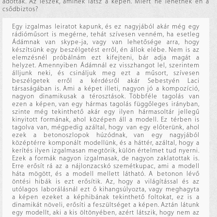
adottak. Az leszek, aminek látsz a képen. Miért ne lehetnék én a
csődbiztos?
Egy izgalmas leiratot kapunk, és ez nagyjából akár még egy
rádióműsort is megérne, tehát szívesen venném, ha esetleg
Ádámnak van skype-ja, vagy van lehetősége arra, hogy
készítsünk egy beszélgetést erről, én állok elébe. Nem is az
elemzésnél próbálnám ezt kifejteni, bár adja magát a
helyzet. Amennyiben Ádámnál ez visszhangot lel, szerintem
álljunk neki, és csináljuk meg ezt a műsort, szívesen
beszélgetek erről a kérdésről akár Sebestyén Laci
társaságában is. Ami a képet illeti, nagyon jó a kompozíció,
nagyon dinamikusak a térosztások. Többféle tagolás van
ezen a képen, van egy hármas tagolás függőleges irányban,
szinte még tekinthető akár egy ilyen hármasoltár jellegű
kinyitott formának, ahol középen áll a modell. Ez térben is
tagolva van, mégpedig azáltal, hogy van egy előterünk, ahol
ezek a betonoszlopok húzódnak, van egy nagyjából
középtérre komponált modellünk, és a háttér, azáltal, hogy a
kerítés ilyen izgalmasan megtörik, külön értelmet tud nyerni.
Ezek a formák nagyon izgalmasak, de nagyon zaklatottak is.
Erre erősít rá az a nájlonzacskó szemétkupac, ami a modell
háta mögött, és a modell mellett látható. A betonon lévő
öntési hibák is ezt erősítik. Az, hogy a világítással és az
utólagos laborálásnál ezt ő kihangsúlyozta, vagy meghagyta
a képen ezeket a képhibának tekinthető foltokat, ez is a
dinamikát növeli, erősíti a feszültséget a képen. Aztán látunk
egy modellt, aki a kis öltönyében, azért látszik, hogy nem az