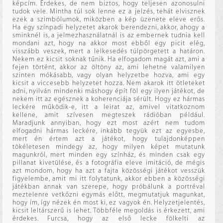
képcím. Érdekes, de nem biztos, hogy teljesen azonosulni
tudok vele. Mintha túl sok lenne ez a jelzés, tehát elvisznek
ezek a szimbólumok, miközben a kép üzenete eleve erős.
Ha egy színpadi helyzetet akarok berendezni, akkor, ahogy a
sminknél is, a jelmezhasználatnál is az embernek tudnia kell
mondani azt, hogy na akkor most ebből egy picit elég,
visszább veszek, mert a lelkesedés túlpörgetett a határon.
Nekem ez kicsit soknak tűnik. Ha elfogadom magát azt, ami a
fejen történt, akkor az öltöny az, ami lehetne valamilyen
szinten mókásabb, vagy olyan helyzetbe hozva, ami egy
kicsit a viccesebb helyzetet hozza. Nem akarok itt ötleteket
adni, nyilván mindenki máshogy épít föl egy ilyen játékot, de
nekem itt az egésznek a koherenciája sérült. Hogy ez hármas
leckére működik-e, itt a leirat az, amivel vitatkoznom
kellene, amit szívesen megteszek rádióban például.
Maradjunk annyiban, hogy ezt most azért nem tudom
elfogadni hármas leckére, inkább tegyük ezt az egyesbe,
mert én értem azt a játékot, hogy tulajdonképpen
tökéletesen mindegy az, hogy milyen képet mutatunk
magunkról, mert minden egy színház, és minden csak egy
pillanat kivetülése, és a fotográfia eleve imitáció, de mégis
azt mondom, hogy ha azt a fajta közösségi játékot vesszük
figyelembe, amit mi itt folytatunk, akkor ebben a közösségi
játékban annak van szerepe, hogy próbálunk a portréval
meztelenre vetkőzni egymás előtt, megmutatjuk magunkat,
hogy ím, így nézek én most ki, ez vagyok én. Helyzetjelentés,
kicsit leltárszerű is lehet. Többféle megoldás is érkezett, ami
érdekes. Furcsa, hogy az első lecke fölkelti az