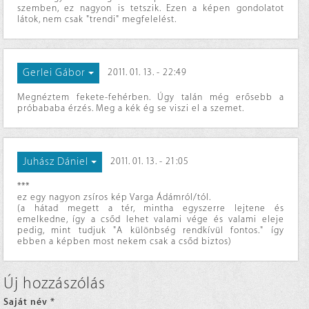
szemben, ez nagyon is tetszik. Ezen a képen gondolatot
látok, nem csak "trendi" megfelelést.
Gerlei Gábor
2011. 01. 13. - 22:49
Megnéztem fekete-fehérben. Úgy talán még erősebb a
próbababa érzés. Meg a kék ég se viszi el a szemet.
Juhász Dániel
2011. 01. 13. - 21:05
***
ez egy nagyon zsíros kép Varga Ádámról/tól.
(a hátad megett a tér, mintha egyszerre lejtene és
emelkedne, így a csőd lehet valami vége és valami eleje
pedig, mint tudjuk "A különbség rendkívül fontos." így
ebben a képben most nekem csak a csőd biztos)
Új hozzászólás
Saját név
*