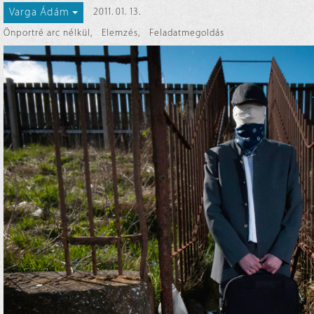
Varga Ádám
2011. 01. 13.
Önportré arc nélkül
,
Elemzés
,
Feladatmegoldás