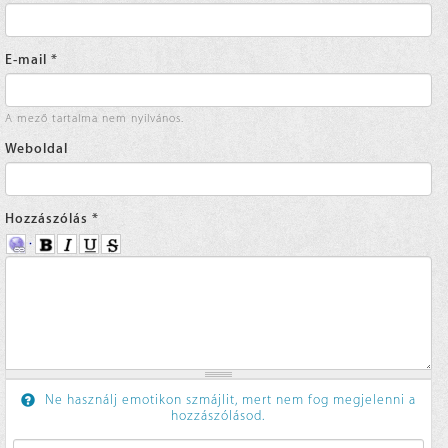
E-mail
*
A mező tartalma nem nyilvános.
Weboldal
Hozzászólás
*
Ne használj emotikon szmájlit, mert nem fog megjelenni a
hozzászólásod.