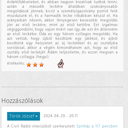
érdeklődéseteket, és abban nagyon kreatívak tudtok lenni,
aztán a második leckére általában szokványosabb
megoldások jönnek, kicsit a személyigazolvány portré felé
mozdulunk el, és a harmadik lecke ritkábban készül el. Ha
arányaiban nézem, akkor lényegesen kevesebb megoldás
jön az első leckére, mint az első kettőre. Ezt izgalmas
végiggondolni, hogy vajon miért van így, de ezt én áttenném
az első leckébe. Oda ez egy három csillagos megoldás. Ha
azt vettük, hogy újból kezdtünk egy játékot, és újból
kezdtünk egy helyzetet az új leckékkel és az osztályba
sorolással, akkor a végén kimondhatom azt, hogy az első
osztály első leckéjét Ádám teljesítette, és ezzel megvan a
három csillagja. (hegyi)
értékelés:
Hozzászólások
Török József
2024. 04. 29. - 20:11
A Civil Rádió interjúiból szerkesztett
Színház a 117 percben