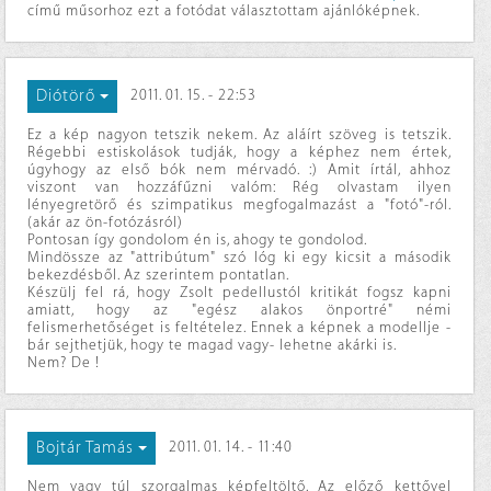
című műsorhoz ezt a fotódat választottam ajánlóképnek.
Diótörő
2011. 01. 15. - 22:53
Ez a kép nagyon tetszik nekem. Az aláírt szöveg is tetszik.
Régebbi estiskolások tudják, hogy a képhez nem értek,
úgyhogy az első bók nem mérvadó. :) Amit írtál, ahhoz
viszont van hozzáfűzni valóm: Rég olvastam ilyen
lényegretörő és szimpatikus megfogalmazást a "fotó"-ról.
(akár az ön-fotózásról)
Pontosan így gondolom én is, ahogy te gondolod.
Mindössze az "attribútum" szó lóg ki egy kicsit a második
bekezdésből. Az szerintem pontatlan.
Készülj fel rá, hogy Zsolt pedellustól kritikát fogsz kapni
amiatt, hogy az "egész alakos önportré" némi
felismerhetőséget is feltételez. Ennek a képnek a modellje -
bár sejthetjük, hogy te magad vagy- lehetne akárki is.
Nem? De !
Bojtár Tamás
2011. 01. 14. - 11:40
Nem vagy túl szorgalmas képfeltöltő. Az előző kettővel