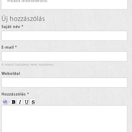
hibába lelkesedésből.
Új hozzászólás
Saját név
*
E-mail
*
A mező tartalma nem nyilvános.
Weboldal
Hozzászólás
*