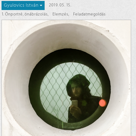
Gyulovics István
2019. 05. 15.
1. Önportré, önábrázolás
,
Elemzés
,
Feladatmegoldás