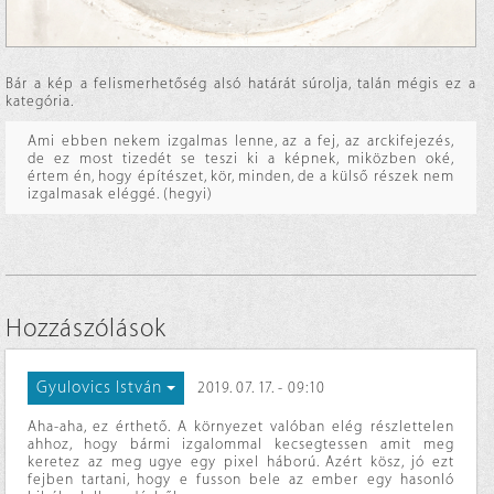
Bár a kép a felismerhetőség alsó határát súrolja, talán mégis ez a
kategória.
Ami ebben nekem izgalmas lenne, az a fej, az arckifejezés,
de ez most tizedét se teszi ki a képnek, miközben oké,
értem én, hogy építészet, kör, minden, de a külső részek nem
izgalmasak eléggé. (hegyi)
Hozzászólások
Gyulovics István
2019. 07. 17. - 09:10
Aha-aha, ez érthető. A környezet valóban elég részlettelen
ahhoz, hogy bármi izgalommal kecsegtessen amit meg
keretez az meg ugye egy pixel háború. Azért kösz, jó ezt
fejben tartani, hogy e fusson bele az ember egy hasonló