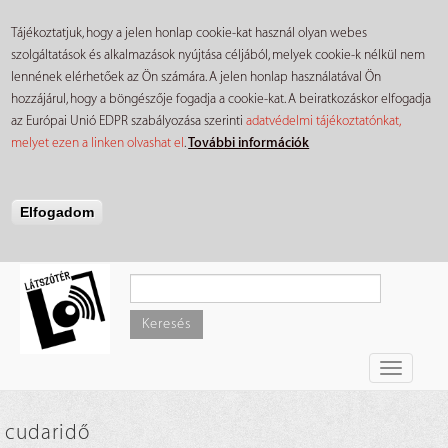
Tájékoztatjuk, hogy a jelen honlap cookie-kat használ olyan webes
szolgáltatások és alkalmazások nyújtása céljából, melyek cookie-k nélkül nem
lennének elérhetőek az Ön számára. A jelen honlap használatával Ön
hozzájárul, hogy a böngészője fogadja a cookie-kat. A beiratkozáskor elfogadja
az Európai Unió EDPR szabályozása szerinti
adatvédelmi tájékoztatónkat,
melyet ezen a linken olvashat el
.
További információk
Elfogadom
Ugrás
a
tartalomra
Keresés
Toggle
navigati
cudaridő