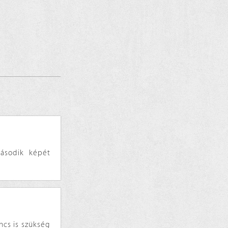
ásodik képét
incs is szükség