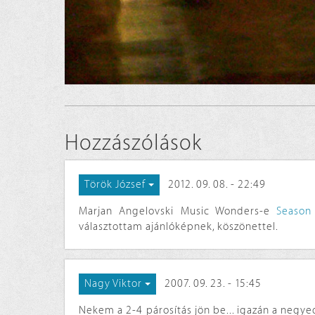
Hozzászólások
2012. 09. 08. - 22:49
Török József
Marjan Angelovski Music Wonders-e
Season
választottam ajánlóképnek, köszönettel.
2007. 09. 23. - 15:45
Nagy Viktor
Nekem a 2-4 párosítás jön be... igazán a negyed