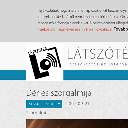
Tájékoztatjuk, hogy a jelen honlap cookie-kat használ olya
melyek cookie-k nélkül nem lennének elérhetőek az Ön szá
böngészője fogadja a cookie-kat. A beiratkozáskor elfogad
Tovább
tájékoztatónkat, melyet ezen a linken olvashat el
.
Ugrás
LÁTSZÓT
a
tartalomra
látásoktatás az intern
Dénes szorgalmija
2007. 09. 21.
Kovács Dénes
Szorgalmi