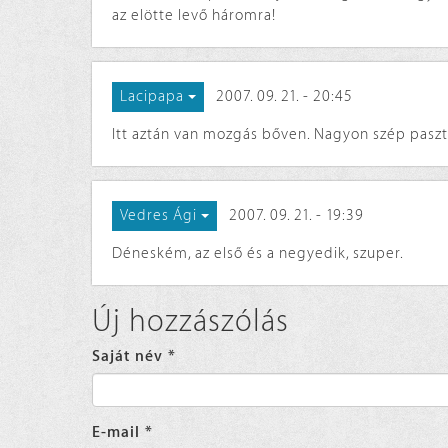
az elötte levő háromra!
2007. 09. 21. - 20:45
Lacipapa
Itt aztán van mozgás bőven. Nagyon szép pasztel
2007. 09. 21. - 19:39
Vedres Ági
Déneském, az első és a negyedik, szuper.
Új hozzászólás
Saját név
*
E-mail
*