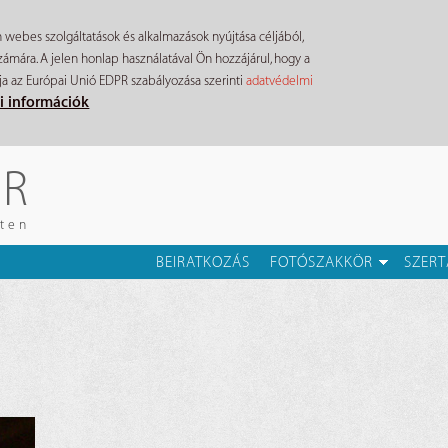
n webes szolgáltatások és alkalmazások nyújtása céljából,
mára. A jelen honlap használatával Ön hozzájárul, hogy a
ja az Európai Unió EDPR szabályozása szerinti
adatvédelmi
i információk
ÉR
eten
BEIRATKOZÁS
FOTÓSZAKKÖR
SZERT