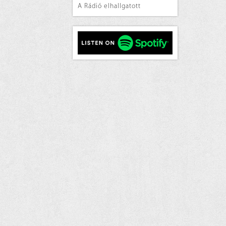
A Rádió elhallgatott