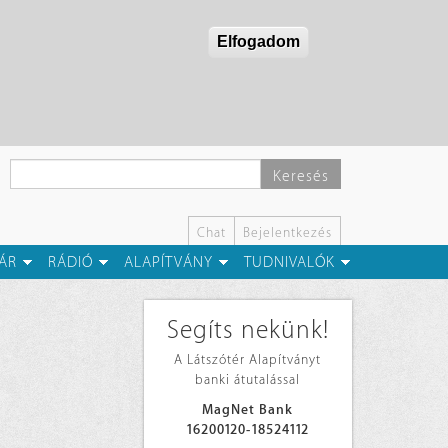
Elfogadom
Keresés
Chat
Bejelentkezés
ÁR
RÁDIÓ
ALAPÍTVÁNY
TUDNIVALÓK
Segíts nekünk!
A Látszótér Alapítványt
banki átutalással
MagNet Bank
16200120-18524112