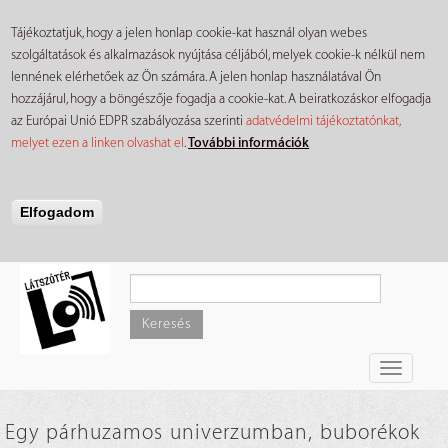
Tájékoztatjuk, hogy a jelen honlap cookie-kat használ olyan webes
szolgáltatások és alkalmazások nyújtása céljából, melyek cookie-k nélkül nem
lennének elérhetőek az Ön számára. A jelen honlap használatával Ön
hozzájárul, hogy a böngészője fogadja a cookie-kat. A beiratkozáskor elfogadja
az Európai Unió EDPR szabályozása szerinti
adatvédelmi tájékoztatónkat,
melyet ezen a linken olvashat el
.
További információk
Elfogadom
Ugrás
a
tartalomra
Keresés
Toggle
navigati
Egy párhuzamos univerzumban, buborékok