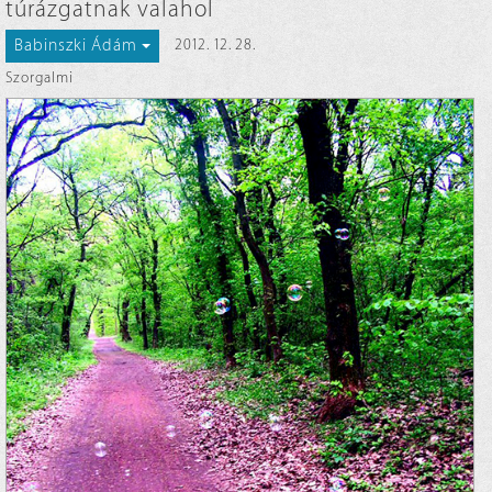
túrázgatnak valahol
Babinszki Ádám
2012. 12. 28.
Szorgalmi