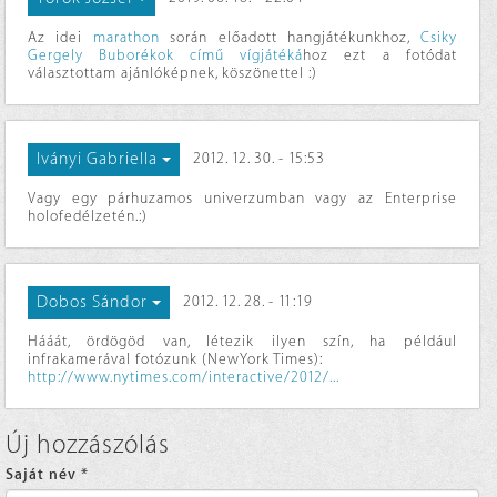
Az idei
marathon
során előadott hangjátékunkhoz,
Csiky
Gergely Buborékok című vígjátéká
hoz ezt a fotódat
választottam ajánlóképnek, köszönettel :)
Iványi Gabriella
2012. 12. 30. - 15:53
Vagy egy párhuzamos univerzumban vagy az Enterprise
holofedélzetén.:)
Dobos Sándor
2012. 12. 28. - 11:19
Hááát, ördögöd van, létezik ilyen szín, ha például
infrakamerával fotózunk (NewYork Times):
http://www.nytimes.com/interactive/2012/...
Új hozzászólás
Saját név
*