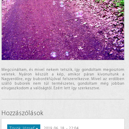
Megcsináltam, és mivel nekem tetszik, így gondoltam megosztom
veletek. Nyáron készült a kép, amikor páran kivonultunk a
Nagyerdőre, egy buborékfújóval felszerelkezve. Mivel az erdőben
szálló buborék nem túl természetes, gondoltam még jobban
elrugaszkodom a valóságtól. Ezért lett így szerkesztve.
Hozzászólások
Török József
2019. 06. 18. - 22:04