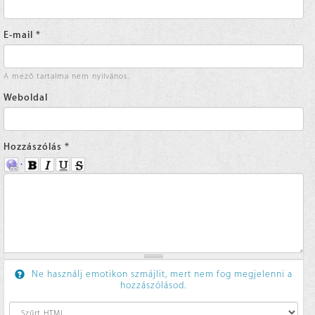
E-mail
*
A mező tartalma nem nyilvános.
Weboldal
Hozzászólás
*
Ne használj emotikon szmájlit, mert nem fog megjelenni a
hozzászólásod.