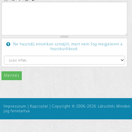
Ne használj emotikon szmájlit, mert nem fog megjelenni a
hozzászólásod.
Mentés
Impresszum
|
Kapcsolat
|
Copyright © 2006-2026 Látszótér, Minden
jog fenntartva