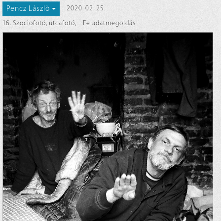
Pencz Lászlò
2020. 02. 25.
16. Szociofotó, utcafotó
,
Feladatmegoldás