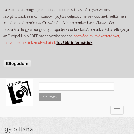
Tájékoztatjuk, hogy a jelen honlap cookie-kat használ olyan webes
szolgáltatások és alkalmazások nyújtása céljából, melyek cookie-k nélkül nem
lennének elérhetőek az Ön számára. A jelen honlap használatával Ön
hozzájárul, hogy a böngészője fogadja a cookie-kat. A beiratkozáskor elfogadja
az Európai Unió EDPR szabályozása szerinti
adatvédelmi tájékoztatónkat,
melyet ezen a linken olvashat el
.
További információk
Elfogadom
Ugrás
a
tartalomra
Keresés
Toggle
navigati
Egy pillanat