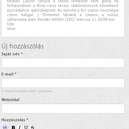
Kedves László! Tetszik a fotód, remélem nem gond, ha
felhasználom a Rissz-rossz terasz rádióműsorunk következő
epizódjához ajánlóképnek. Az epizód a Kis szaros nosztalgia
címre hallgat :) Örömmel látnánk a chaten, a műsor
időtartama alatt. Kezdés hétfőn (2012. március 2.) 20:00-kor.
Üdv
Imre
Új hozzászólás
Saját név
*
E-mail
*
A mező tartalma nem nyilvános.
Weboldal
Hozzászólás
*