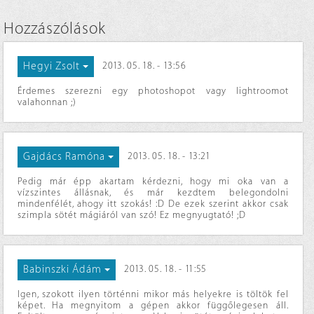
Hozzászólások
Hegyi Zsolt
2013. 05. 18. - 13:56
Érdemes szerezni egy photoshopot vagy lightroomot
valahonnan ;)
Gajdács Ramóna
2013. 05. 18. - 13:21
Pedig már épp akartam kérdezni, hogy mi oka van a
vízszintes állásnak, és már kezdtem belegondolni
mindenfélét, ahogy itt szokás! :D De ezek szerint akkor csak
szimpla sötét mágiáról van szó! Ez megnyugtató! ;D
Babinszki Ádám
2013. 05. 18. - 11:55
Igen, szokott ilyen történni mikor más helyekre is töltök fel
képet. Ha megnyitom a gépen akkor függőlegesen áll.