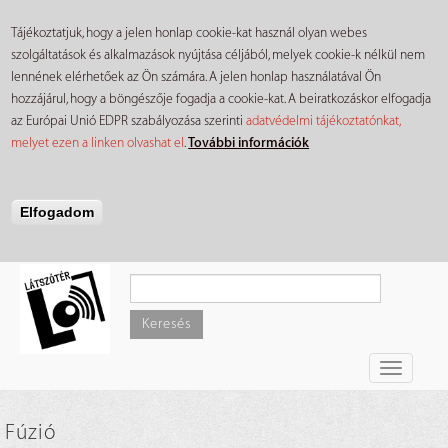
Tájékoztatjuk, hogy a jelen honlap cookie-kat használ olyan webes
szolgáltatások és alkalmazások nyújtása céljából, melyek cookie-k nélkül nem
lennének elérhetőek az Ön számára. A jelen honlap használatával Ön
hozzájárul, hogy a böngészője fogadja a cookie-kat. A beiratkozáskor elfogadja
az Európai Unió EDPR szabályozása szerinti
adatvédelmi tájékoztatónkat,
melyet ezen a linken olvashat el
.
További információk
Elfogadom
Ugrás
a
tartalomra
Keresés
Toggle
navigati
Fúzió