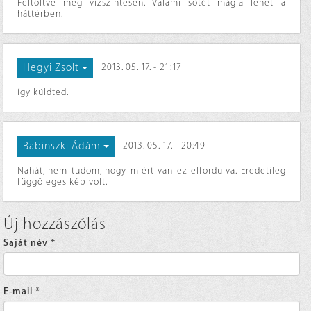
Feltöltve meg vízszintesen. Valami sötét mágia lehet a
háttérben.
Hegyi Zsolt
2013. 05. 17. - 21:17
így küldted.
Babinszki Ádám
2013. 05. 17. - 20:49
Nahát, nem tudom, hogy miért van ez elfordulva. Eredetileg
függőleges kép volt.
Új hozzászólás
Saját név
*
E-mail
*