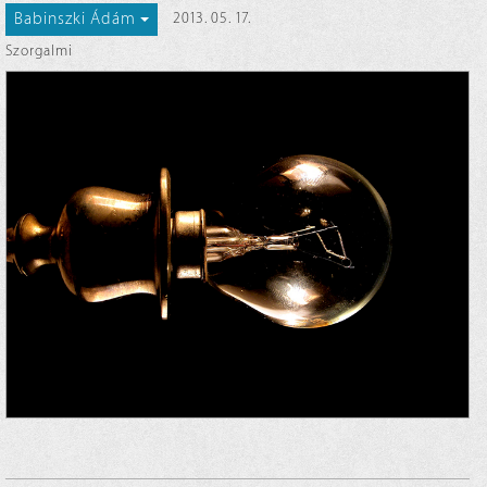
Babinszki Ádám
2013. 05. 17.
Szorgalmi