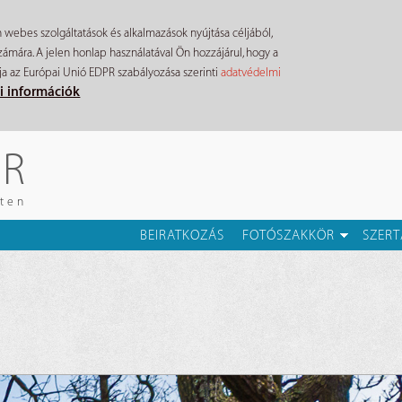
n webes szolgáltatások és alkalmazások nyújtása céljából,
mára. A jelen honlap használatával Ön hozzájárul, hogy a
ja az Európai Unió EDPR szabályozása szerinti
adatvédelmi
i információk
ÉR
eten
BEIRATKOZÁS
FOTÓSZAKKÖR
SZERT