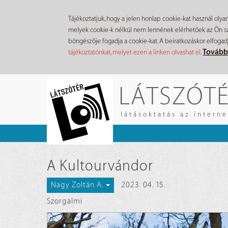
Tájékoztatjuk, hogy a jelen honlap cookie-kat használ olya
melyek cookie-k nélkül nem lennének elérhetőek az Ön szá
böngészője fogadja a cookie-kat. A beiratkozáskor elfogad
Tovább
tájékoztatónkat, melyet ezen a linken olvashat el
.
Ugrás
LÁTSZÓT
a
tartalomra
látásoktatás az intern
A Kultourvándor
2023. 04. 15.
Nagy Zoltán A.
Szorgalmi