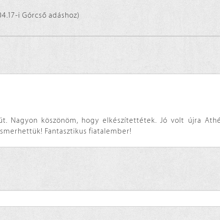
04.17-i Górcső adáshoz)
jút. Nagyon köszönöm, hogy elkészítettétek. Jó volt újra Ath
ismerhettük! Fantasztikus fiatalember!