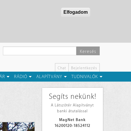
Elfogadom
Keresés
Chat
Bejelentkezés
ÁR
RÁDIÓ
ALAPÍTVÁNY
TUDNIVALÓK
Segíts nekünk!
A Látszótér Alapítványt
banki átutalással
MagNet Bank
16200120-18524112