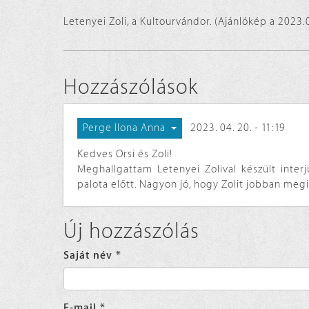
Letenyei Zoli, a Kultourvándor. (Ajánlókép a 2023.
Hozzászólások
2023. 04. 20. - 11:19
Perge Ilona Anna
Kedves Orsi és Zoli!
Meghallgattam Letenyei Zolival készült inter
palota előtt. Nagyon jó, hogy Zolit jobban meg
Új hozzászólás
Saját név
*
E-mail
*