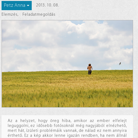
Petz Anna
2013. 10. 08.
Elemzés
,
Feladatmegoldás
Az a helyzet, hogy öreg hiba, amikor az ember elfelejt
leguggolni, ez idősebb fotósoknál még nagyjából elnézhető,
mert hát, ízületi problémáik vannak, de nálad ez nem annyira
érthető. Ez a kép akkor lenne igazán rendben, ha nem állnál