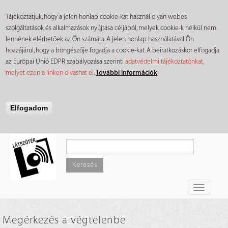
Tájékoztatjuk, hogy a jelen honlap cookie-kat használ olyan webes
szolgáltatások és alkalmazások nyújtása céljából, melyek cookie-k nélkül nem
lennének elérhetőek az Ön számára. A jelen honlap használatával Ön
hozzájárul, hogy a böngészője fogadja a cookie-kat. A beiratkozáskor elfogadja
az Európai Unió EDPR szabályozása szerinti
adatvédelmi tájékoztatónkat,
melyet ezen a linken olvashat el
.
További információk
Elfogadom
Ugrás
a
tartalomra
Keresés
Toggle
navigati
Megérkezés a végtelenbe