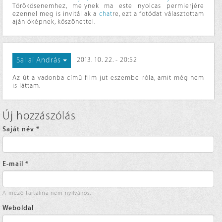
Törökösenemhez, melynek ma este nyolcas permierjére
ezennel meg is invitállak a
chat
re, ezt a fotódat választottam
ajánlóképnek, köszönettel.
Sallai András
2013. 10. 22. - 20:52
Az út a vadonba című film jut eszembe róla, amit még nem
is láttam.
Új hozzászólás
Saját név
*
E-mail
*
A mező tartalma nem nyilvános.
Weboldal