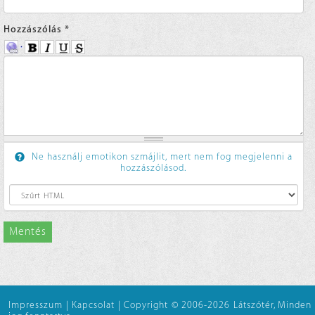
Hozzászólás
*
Ne használj emotikon szmájlit, mert nem fog megjelenni a
hozzászólásod.
Mentés
Impresszum
|
Kapcsolat
|
Copyright © 2006-2026 Látszótér, Minden