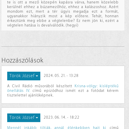
te is ott a mező közepén kapásra várva, hanem közelebb
kerülnél ehhez a búzamezőhöz, ehhez a kalászoshoz. Azért
mondom ezt, mert a tér úgyis megadja ezt a formát,
ugyanakkor hiányzik most a kép előtere. Tehát, honnan
érkeztünk meg ebbe a végtelenbe? Ez nem jön ki, ezért a
végtelen hatása is devalválódik. (hegyi)
Hozzászólások
Török József
2024. 05. 21. - 13:28
A Civil Rádió műsorából készített
Krisna-völgy: kisléptékű
önellátás IV.
című epizódhoz ismét ezt a fotódat kérem
tisztelettel ajánlóképnek.
Török József
2023. 06. 14. - 18:22
Mennél inkább tiltják, annál élénkebben hajt ki
című