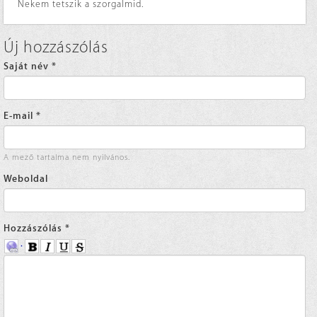
Nekem tetszik a szorgalmid.
Új hozzászólás
Saját név
*
E-mail
*
A mező tartalma nem nyilvános.
Weboldal
Hozzászólás
*