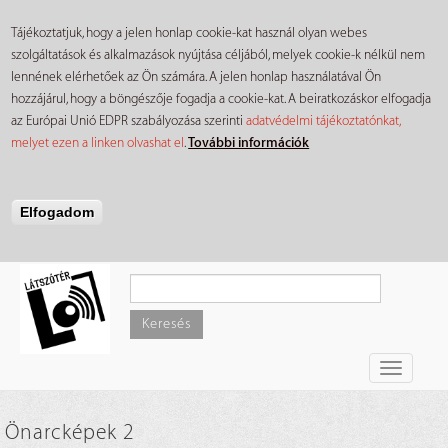
Tájékoztatjuk, hogy a jelen honlap cookie-kat használ olyan webes
szolgáltatások és alkalmazások nyújtása céljából, melyek cookie-k nélkül nem
lennének elérhetőek az Ön számára. A jelen honlap használatával Ön
hozzájárul, hogy a böngészője fogadja a cookie-kat. A beiratkozáskor elfogadja
az Európai Unió EDPR szabályozása szerinti
adatvédelmi tájékoztatónkat,
melyet ezen a linken olvashat el
.
További információk
Elfogadom
Ugrás
a
tartalomra
Keresés
Toggle
navigati
Önarcképek 2