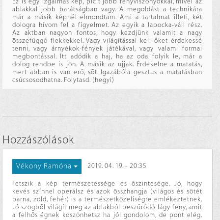
Ez is egy izgalmas kép, picit jobb fényviszonyokkal, mivel az
ablakkal jobb barátságban vagy. A megoldást a technikára
már a másik képnél elmondtam. Ami a tartalmat illeti, két
dologra hívom fel a figyelmet. Az egyik a lapocka-váll rész.
Az aktban nagyon fontos, hogy kezdjünk valamit a nagy
összefüggő flekkekkel. Vagy világítással kell őket érdekessé
tenni, vagy árnyékok-fények játékával, vagy valami formai
megbontással. Itt adódik a haj, ha az oda folyik le, már a
dolog rendbe is jön. A másik az ujjak. Érdekelne a matatás,
mert abban is van erő, sőt. Igazábóla gesztus a matatásban
csúcsosodhatna. Folytasd. (hegyi)
Hozzászólások
Vékony Ramóna
2019. 04. 19. - 20:35
Tetszik a kép természetessége és őszintesége. Jó, hogy
kevés színnel operálsz és azok összhangja (világos és sötét
barna, zöld, fehér) is a természetközeliségre emlékeztetnek.
Jó szögből világít meg az ablakból beszűrődő lágy fény, amit
a felhős égnek köszönhetsz ha jól gondolom, de pont elég.