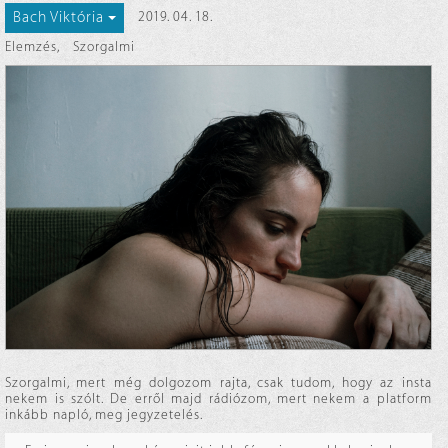
Bach Viktória
2019. 04. 18.
Elemzés
,
Szorgalmi
Szorgalmi, mert még dolgozom rajta, csak tudom, hogy az insta
nekem is szólt. De erről majd rádiózom, mert nekem a platform
inkább napló, meg jegyzetelés.