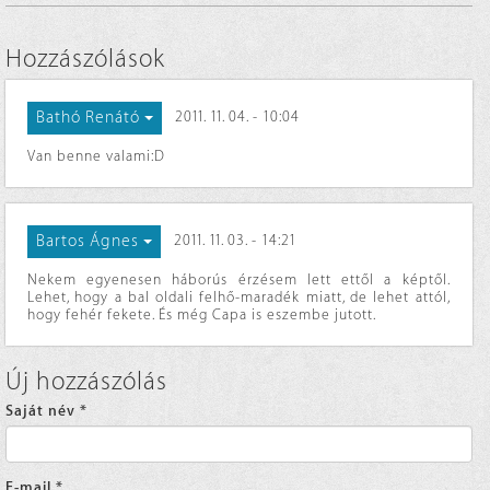
Hozzászólások
Bathó Renátó
2011. 11. 04. - 10:04
Van benne valami:D
Bartos Ágnes
2011. 11. 03. - 14:21
Nekem egyenesen háborús érzésem lett ettől a képtől.
Lehet, hogy a bal oldali felhő-maradék miatt, de lehet attól,
hogy fehér fekete. És még Capa is eszembe jutott.
Új hozzászólás
Saját név
*
E-mail
*