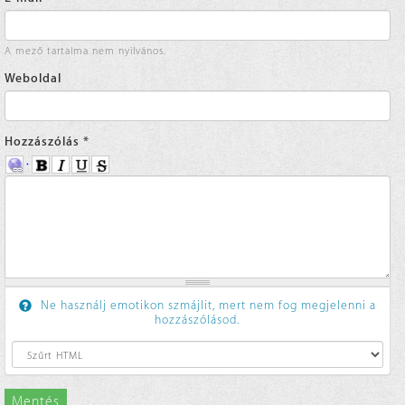
A mező tartalma nem nyilvános.
Weboldal
Hozzászólás
*
Ne használj emotikon szmájlit, mert nem fog megjelenni a
hozzászólásod.
Mentés