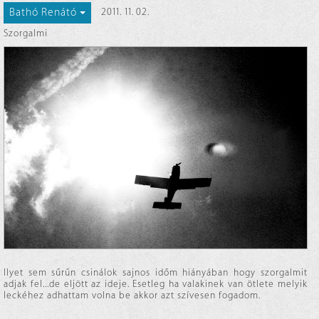
Bathó Renátó
2011. 11. 02.
Szorgalmi
Ilyet sem sűrűn csinálok sajnos időm hiányában hogy szorgalmit
adjak fel...de eljött az ideje. Esetleg ha valakinek van ötlete melyik
leckéhez adhattam volna be akkor azt szívesen fogadom.