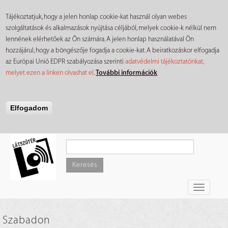
Tájékoztatjuk, hogy a jelen honlap cookie-kat használ olyan webes
szolgáltatások és alkalmazások nyújtása céljából, melyek cookie-k nélkül nem
lennének elérhetőek az Ön számára. A jelen honlap használatával Ön
hozzájárul, hogy a böngészője fogadja a cookie-kat. A beiratkozáskor elfogadja
az Európai Unió EDPR szabályozása szerinti
adatvédelmi tájékoztatónkat,
melyet ezen a linken olvashat el
.
További információk
Elfogadom
Ugrás
a
tartalomra
Keresés
Toggle
navigati
Szabadon