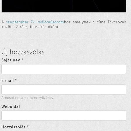
A
szeptember 7-i rádióműsorom
hoz amelynek a címe Távcsövek
között (2. rész) illusztrációként...
Új hozzászólás
Saját név
*
E-mail
*
A mező tartalma nem nyilvános.
Weboldal
Hozzászólás
*