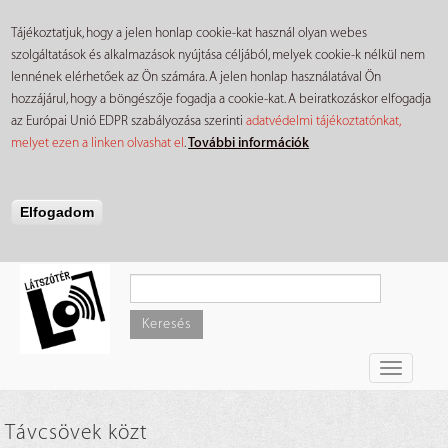
Tájékoztatjuk, hogy a jelen honlap cookie-kat használ olyan webes
szolgáltatások és alkalmazások nyújtása céljából, melyek cookie-k nélkül nem
lennének elérhetőek az Ön számára. A jelen honlap használatával Ön
hozzájárul, hogy a böngészője fogadja a cookie-kat. A beiratkozáskor elfogadja
az Európai Unió EDPR szabályozása szerinti
adatvédelmi tájékoztatónkat,
melyet ezen a linken olvashat el
.
További információk
Elfogadom
Ugrás
a
tartalomra
Keresés
Toggle
navigati
Távcsövek közt