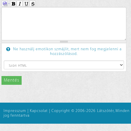
Ne használj emotikon szmájlit, mert nem fog megjelenni a
hozzászólásod.
Mentés
Impresszum
|
Kapcsolat
|
Copyright © 2006-2026 Látszótér, Minden
jog fenntartva