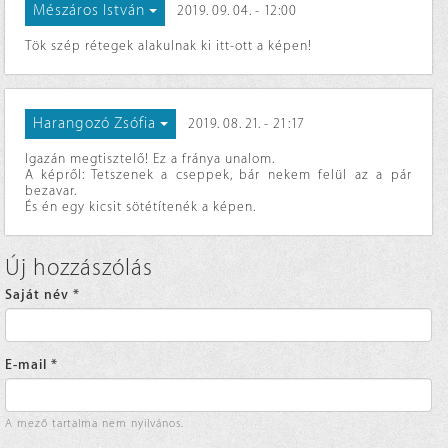
Mészáros István
2019. 09. 04. - 12:00
Tök szép rétegek alakulnak ki itt-ott a képen!
Harangozó Zsófia
2019. 08. 21. - 21:17
Igazán megtisztelő! Ez a fránya unalom.
A képről: Tetszenek a cseppek, bár nekem felül az a pár
bezavar.
És én egy kicsit sötétítenék a képen.
Új hozzászólás
Saját név
*
E-mail
*
A mező tartalma nem nyilvános.