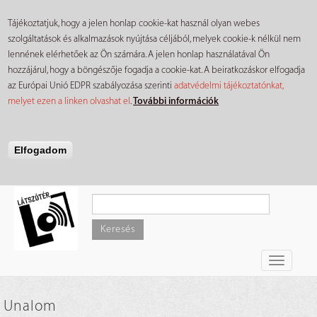
Tájékoztatjuk, hogy a jelen honlap cookie-kat használ olyan webes
szolgáltatások és alkalmazások nyújtása céljából, melyek cookie-k nélkül nem
lennének elérhetőek az Ön számára. A jelen honlap használatával Ön
hozzájárul, hogy a böngészője fogadja a cookie-kat. A beiratkozáskor elfogadja
az Európai Unió EDPR szabályozása szerinti
adatvédelmi tájékoztatónkat,
melyet ezen a linken olvashat el
.
További információk
Elfogadom
Ugrás
a
tartalomra
Keresés
Toggle
navigati
Unalom