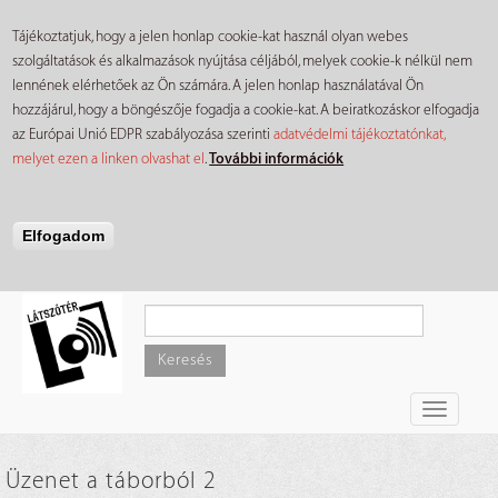
Tájékoztatjuk, hogy a jelen honlap cookie-kat használ olyan webes
szolgáltatások és alkalmazások nyújtása céljából, melyek cookie-k nélkül nem
lennének elérhetőek az Ön számára. A jelen honlap használatával Ön
hozzájárul, hogy a böngészője fogadja a cookie-kat. A beiratkozáskor elfogadja
az Európai Unió EDPR szabályozása szerinti
adatvédelmi tájékoztatónkat,
melyet ezen a linken olvashat el
.
További információk
Elfogadom
Ugrás
a
tartalomra
Keresés
Toggle
navigati
Üzenet a táborból 2