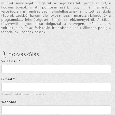
munkák minőségét vizsgáltuk és egy kísérleti próba zajlott, a
hogyan tovább miatt, pontosan azért, hogy minél hamarább
valóságosan is rendszeresen elindulhassanak a nyitott estiskola
táborok. Ezekből három féle fokozat lesz, hamarosan kihirdetjük a
programokat, lehetőségeket. Ennyit az előzményekről. A tábor
résztvevői nagyon sokat dolgoztak a hétvégén, ezért is nem
voltunk jelen itt az Estiskolán. Itt, ebben a két kisfilmben pedig a
táborlakók üzennek nektek.
Új hozzászólás
Saját név
*
E-mail
*
A mező tartalma nem nyilvános.
Weboldal