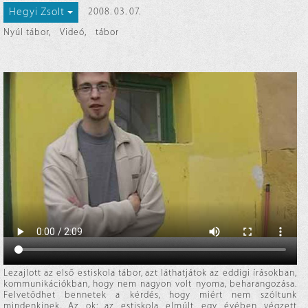
Hegyi Zsolt
2008. 03. 07.
Nyúl tábor
,
Videó
,
tábor
Lezajlott az első estiskola tábor, azt láthatjátok az eddigi írásokban,
kommunikációkban, hogy nem nagyon volt nyoma, beharangozása.
Felvetődhet bennetek a kérdés, hogy miért nem szóltunk
mindenkinek. Az ok: az estiskola elmúlt egy évében végzett