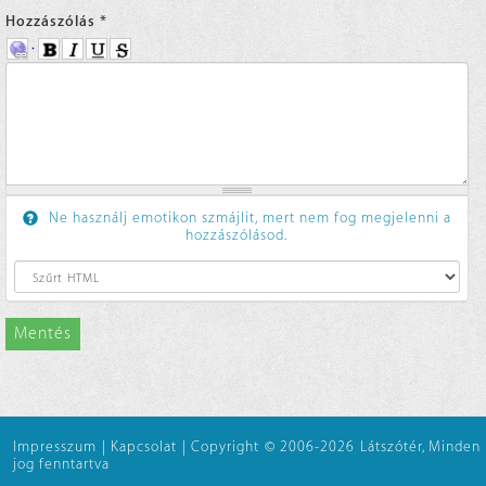
Hozzászólás
*
Ne használj emotikon szmájlit, mert nem fog megjelenni a
hozzászólásod.
Mentés
Impresszum
|
Kapcsolat
|
Copyright © 2006-2026 Látszótér, Minden
jog fenntartva