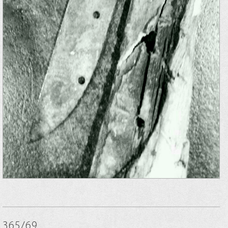
365/69