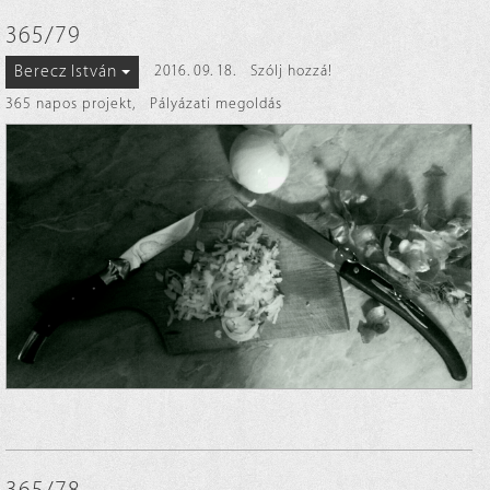
365/79
Berecz István
2016. 09. 18.
Szólj hozzá!
365 napos projekt
,
Pályázati megoldás