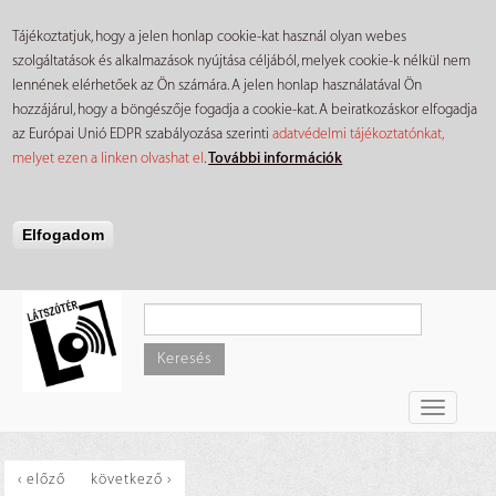
Tájékoztatjuk, hogy a jelen honlap cookie-kat használ olyan webes
szolgáltatások és alkalmazások nyújtása céljából, melyek cookie-k nélkül nem
lennének elérhetőek az Ön számára. A jelen honlap használatával Ön
hozzájárul, hogy a böngészője fogadja a cookie-kat. A beiratkozáskor elfogadja
az Európai Unió EDPR szabályozása szerinti
adatvédelmi tájékoztatónkat,
melyet ezen a linken olvashat el
.
További információk
Elfogadom
Ugrás
a
tartalomra
Keresés
Toggle
navigati
‹ előző
következő ›