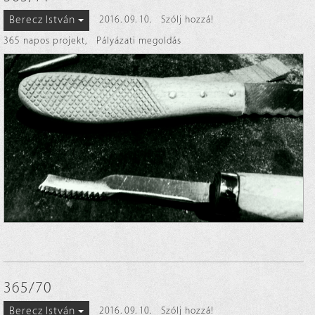
Berecz István
2016. 09. 10.
Szólj hozzá!
365 napos projekt
,
Pályázati megoldás
365/70
Berecz István
2016. 09. 10.
Szólj hozzá!