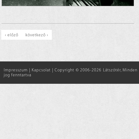
‹ előző
következő ›
Impresszum
|
Kapcsolat
|
Copyright © 2006-2026 Látszótér, Minden
jog fenntartva