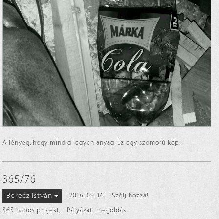
A lényeg. hogy mindig legyen anyag. Ez egy szomorú kép.
365/76
Berecz István
2016. 09. 16.
Szólj hozzá!
365 napos projekt
,
Pályázati megoldás