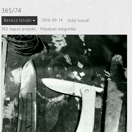
365/74
Berecz István
2016. 09. 14.
Szólj hozzá!
365 napos projekt
,
Pályázati megoldás