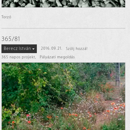
Torzó
365/81
Berecz István
2016. 09. 21.
Szólj hozzá!
365 napos projekt
,
Pályázati megoldás