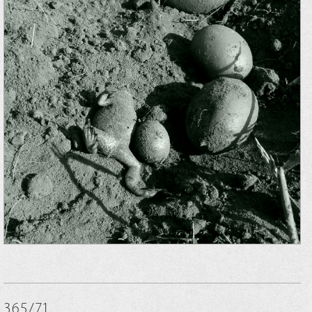
365/71