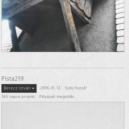
Pista219
Berecz István
2016. 01. 12.
Szólj hozzá!
365 napos projekt
,
Pályázati megoldás