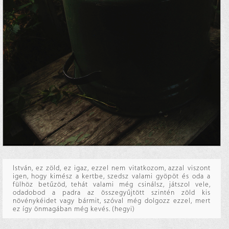
István, ez zöld, ez igaz, ezzel nem vitatkozom, azzal viszont
igen, hogy kimész a kertbe, szedsz valami gyöpöt és oda a
fülhöz betűzöd, tehát valami még csinálsz, játszol vele,
odadobod a padra az összegyűjtött szintén zöld kis
növénykéidet vagy bármit, szóval még dolgozz ezzel, mert
ez így önmagában még kevés. (hegyi)