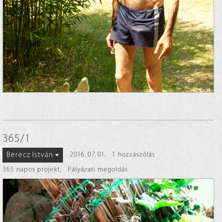
365/1
Berecz István
2016. 07. 01.
1 hozzászólás
365 napos projekt
,
Pályázati megoldás