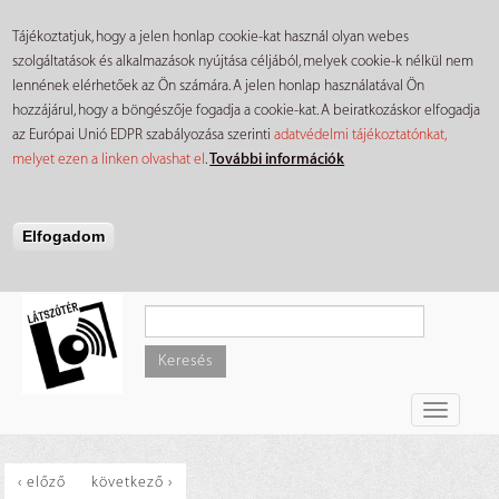
Tájékoztatjuk, hogy a jelen honlap cookie-kat használ olyan webes
szolgáltatások és alkalmazások nyújtása céljából, melyek cookie-k nélkül nem
lennének elérhetőek az Ön számára. A jelen honlap használatával Ön
hozzájárul, hogy a böngészője fogadja a cookie-kat. A beiratkozáskor elfogadja
az Európai Unió EDPR szabályozása szerinti
adatvédelmi tájékoztatónkat,
melyet ezen a linken olvashat el
.
További információk
Elfogadom
Ugrás
a
tartalomra
Keresés
Toggle
navigati
‹ előző
következő ›