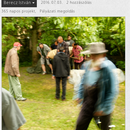
Berecz István
2016. 07. 03.
2 hozzászólás
365 napos projekt
,
Pályázati megoldás