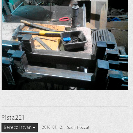
Pista221
Berecz István
2016. 01. 12.
Szólj hozzá!