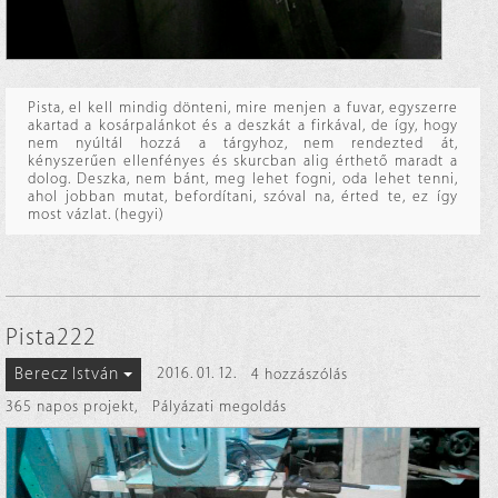
Pista, el kell mindig dönteni, mire menjen a fuvar, egyszerre
akartad a kosárpalánkot és a deszkát a firkával, de így, hogy
nem nyúltál hozzá a tárgyhoz, nem rendezted át,
kényszerűen ellenfényes és skurcban alig érthető maradt a
dolog. Deszka, nem bánt, meg lehet fogni, oda lehet tenni,
ahol jobban mutat, befordítani, szóval na, érted te, ez így
most vázlat. (hegyi)
Pista222
Berecz István
2016. 01. 12.
4 hozzászólás
365 napos projekt
,
Pályázati megoldás