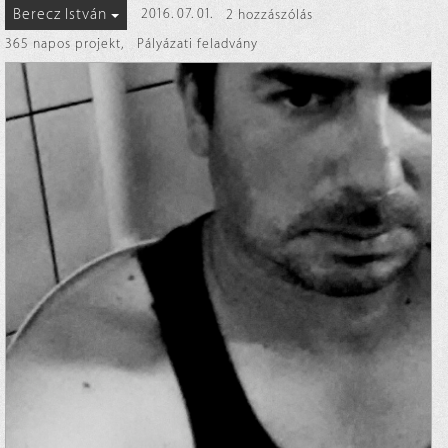
Berecz István
2016. 07. 01.
2 hozzászólás
365 napos projekt
,
Pályázati feladvány