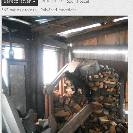
Berecz István
2016. 01. 12.
Szólj hozzá!
365 napos projekt
,
Pályázati megoldás