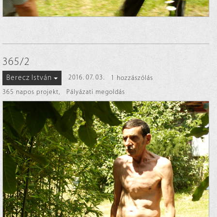
365/2
Berecz István
2016. 07. 03.
1 hozzászólás
365 napos projekt
,
Pályázati megoldás