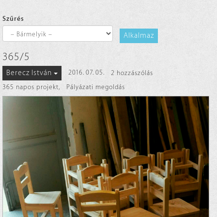
Szűrés
Alkalmaz
365/5
Berecz István
2016. 07. 05.
2 hozzászólás
365 napos projekt
,
Pályázati megoldás