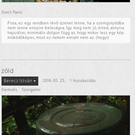
Don't Panic
Pista, ez egy rendben lévő üzenet lenne, ha a szemgolyódba
nem lenne ennyire belevágva. Így meg nem jó, érted, annyira
hajszálon, minimális dolgon függ az, hogy mikor lesz egy kép
működőképes, most ez nekem emiatt nem az. (hegyi)
zöld
Berecz István
2016. 05. 25.
1 hozzászólás
Elemzés
,
Szorgalmi