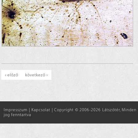
‹ előző
következő ›
Impresszum
|
Kapcsolat
|
Copyright © 2006-2026 Látszótér, Minden
jog fenntartva