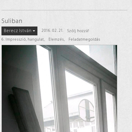
Suliban
Berecz István
2016. 02. 21.
Szólj hozzá!
6. Impresszió, hangulat
,
Elemzés
,
Feladatmegoldás