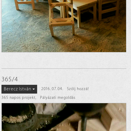
365/4
Berecz István
2016. 07. 04.
Szólj hozzá!
365 napos projekt
,
Pályázati megoldás