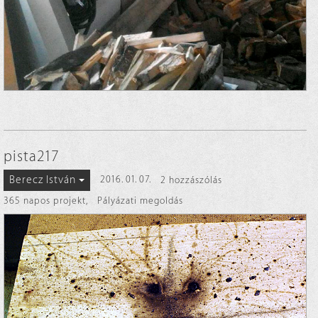
pista217
Berecz István
2016. 01. 07.
2 hozzászólás
365 napos projekt
,
Pályázati megoldás