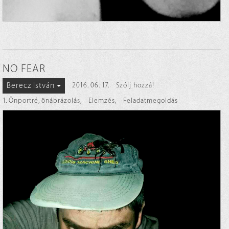
NO FEAR
Berecz István
2016. 06. 17.
Szólj hozzá!
1. Önportré, önábrázolás
,
Elemzés
,
Feladatmegoldás