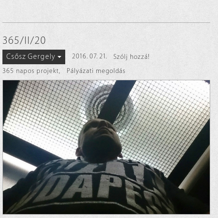
365/II/20
Csősz Gergely
2016. 07. 21.
Szólj hozzá!
365 napos projekt
,
Pályázati megoldás