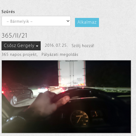
Szűrés
Alkalmaz
365/II/21
Csősz Gergely
2016. 07. 25.
Szólj hozzá!
365 napos projekt
,
Pályázati megoldás