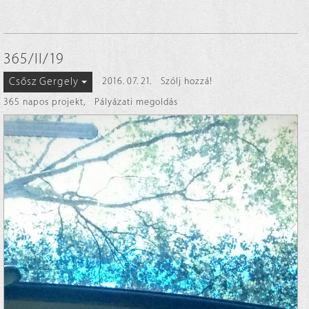
365/II/19
Csősz Gergely
2016. 07. 21.
Szólj hozzá!
365 napos projekt
,
Pályázati megoldás