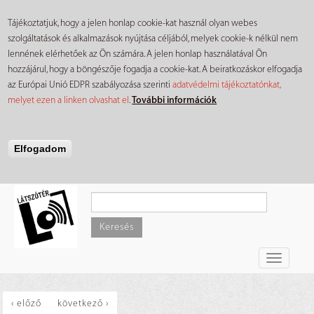
Tájékoztatjuk, hogy a jelen honlap cookie-kat használ olyan webes
szolgáltatások és alkalmazások nyújtása céljából, melyek cookie-k nélkül nem
lennének elérhetőek az Ön számára. A jelen honlap használatával Ön
hozzájárul, hogy a böngészője fogadja a cookie-kat. A beiratkozáskor elfogadja
az Európai Unió EDPR szabályozása szerinti
adatvédelmi tájékoztatónkat,
melyet ezen a linken olvashat el
.
További információk
Elfogadom
Ugrás
a
tartalomra
Keresés
Toggle
navigati
‹ előző
következő ›