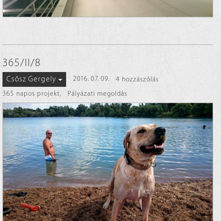
365/II/8
Csősz Gergely
2016. 07. 09.
4 hozzászólás
365 napos projekt
,
Pályázati megoldás