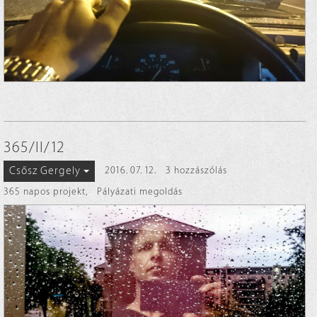
365/II/12
Csősz Gergely
2016. 07. 12.
3 hozzászólás
365 napos projekt
,
Pályázati megoldás