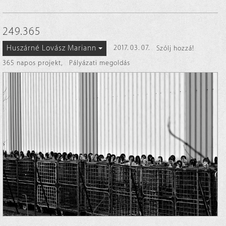
249.365
Huszárné Lovász Mariann
2017. 03. 07.
Szólj hozzá!
365 napos projekt
,
Pályázati megoldás