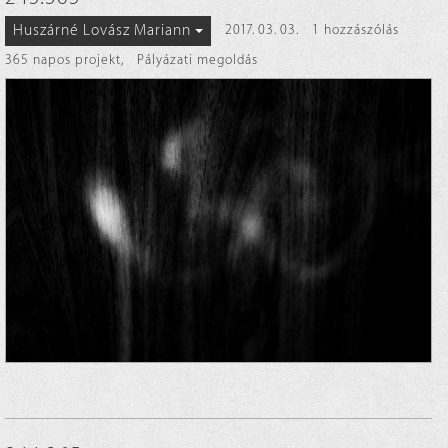
Huszárné Lovász Mariann
2017. 03. 03.
1 hozzászólás
365 napos projekt
,
Pályázati megoldás