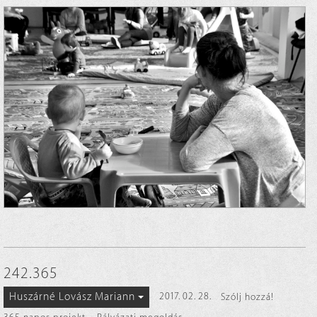
242.365
Huszárné Lovász Mariann
2017. 02. 28.
Szólj hozzá!