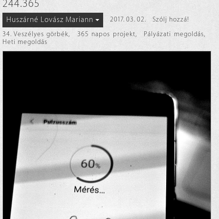
244.365
Huszárné Lovász Mariann
2017. 03. 02.
Szólj hozzá!
34. Veszélyes görbék
,
365 napos projekt
,
Pályázati megoldás
,
Heti megoldás