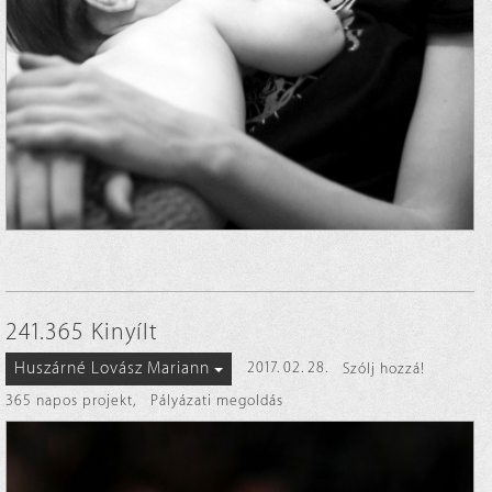
241.365 Kinyílt
Huszárné Lovász Mariann
2017. 02. 28.
Szólj hozzá!
365 napos projekt
,
Pályázati megoldás