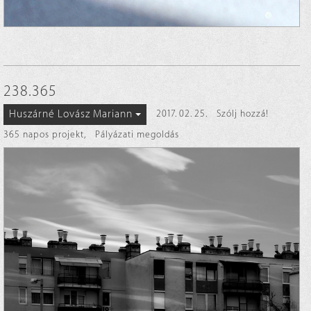
238.365
Huszárné Lovász Mariann
2017. 02. 25.
Szólj hozzá!
365 napos projekt
,
Pályázati megoldás