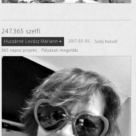
247.365 szelfi
Huszárné Lovász Mariann
2017. 03. 05.
Szólj hozzá!
365 napos projekt
,
Pályázati megoldás