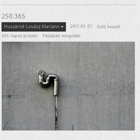
250.365
Huszárné Lovász Mariann
2017. 03. 07.
Szólj hozzá!
365 napos projekt
,
Pályázati megoldás