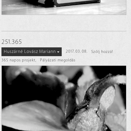
251.365
Huszárné Lovász Mariann
2017. 03. 08.
Szólj hozzá!
365 napos projekt
,
Pályázati megoldás