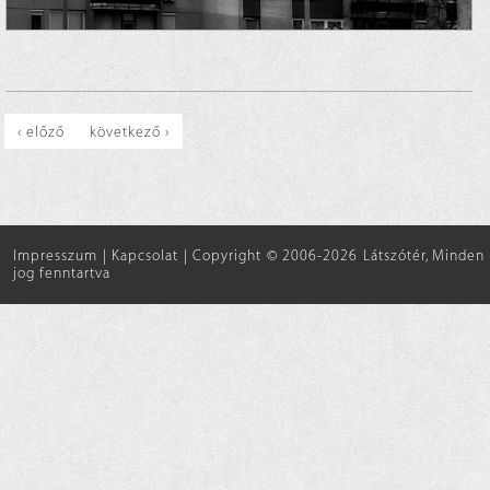
‹ előző
következő ›
Impresszum
|
Kapcsolat
|
Copyright © 2006-2026 Látszótér, Minden
jog fenntartva