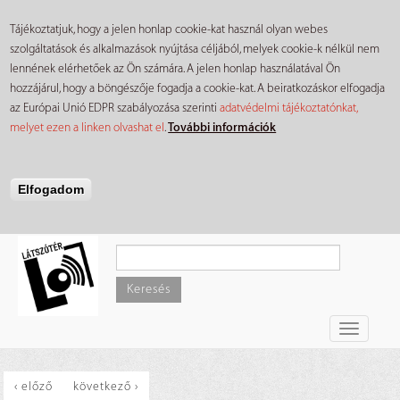
Tájékoztatjuk, hogy a jelen honlap cookie-kat használ olyan webes
szolgáltatások és alkalmazások nyújtása céljából, melyek cookie-k nélkül nem
lennének elérhetőek az Ön számára. A jelen honlap használatával Ön
hozzájárul, hogy a böngészője fogadja a cookie-kat. A beiratkozáskor elfogadja
az Európai Unió EDPR szabályozása szerinti
adatvédelmi tájékoztatónkat,
melyet ezen a linken olvashat el
.
További információk
Elfogadom
Ugrás
a
tartalomra
Keresés
Toggle
navigati
‹ előző
következő ›