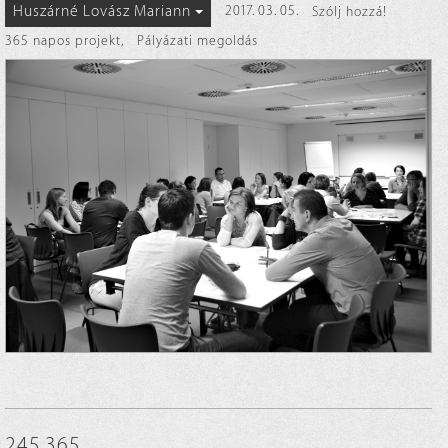
Huszárné Lovász Mariann
2017. 03. 05.
Szólj hozzá!
365 napos projekt
,
Pályázati megoldás
245.365