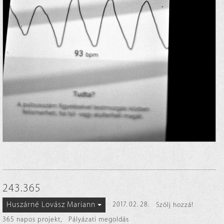
243.365
Huszárné Lovász Mariann
2017. 02. 28.
Szólj hozzá!
365 napos projekt
,
Pályázati megoldás