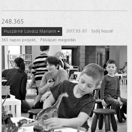
248.365
Huszárné Lovász Mariann
2017. 03. 07.
Szólj hozzá!
365 napos projekt
,
Pályázati megoldás