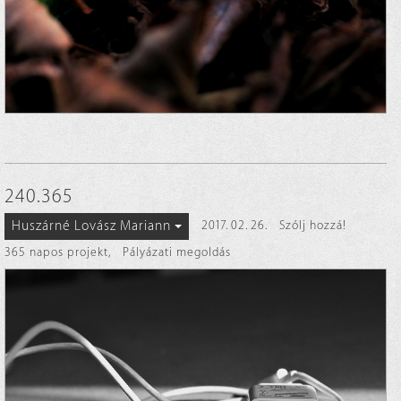
240.365
Huszárné Lovász Mariann
2017. 02. 26.
Szólj hozzá!
365 napos projekt
,
Pályázati megoldás