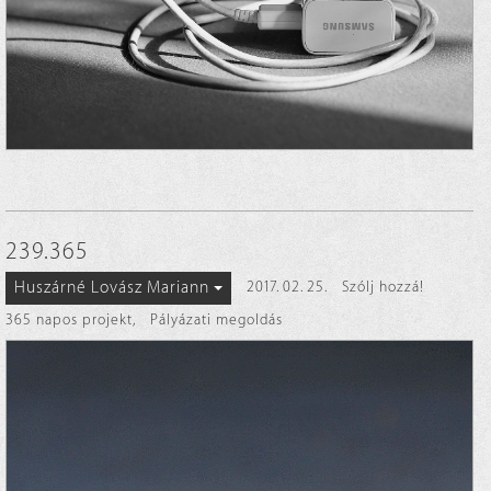
239.365
Huszárné Lovász Mariann
2017. 02. 25.
Szólj hozzá!
365 napos projekt
,
Pályázati megoldás