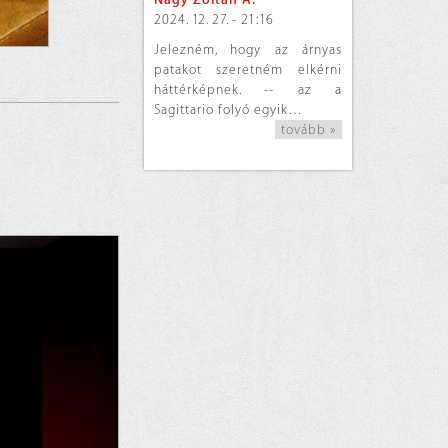
2024. 12. 27. - 21:16
Jelezném, hogy az árnyas
patakot szeretném elkérni
háttérképnek. -- az a
Sagittario folyó egyik…
tovább »