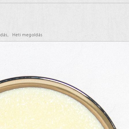
ldás
,
Heti megoldás