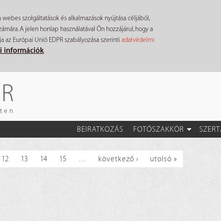
n webes szolgáltatások és alkalmazások nyújtása céljából,
mára. A jelen honlap használatával Ön hozzájárul, hogy a
ja az Európai Unió EDPR szabályozása szerinti
adatvédelmi
i információk
ÉR
eten
BEIRATKOZÁS
FOTÓSZAKKÖR
SZERT
12
13
14
15
…
következő ›
utolsó »