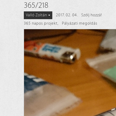
365/218
2017. 02. 04.
Szólj hozzá!
Valló Zoltán
365 napos projekt
,
Pályázati megoldás