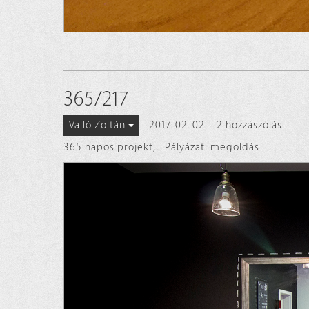
365/217
2017. 02. 02.
2 hozzászólás
Valló Zoltán
365 napos projekt
,
Pályázati megoldás