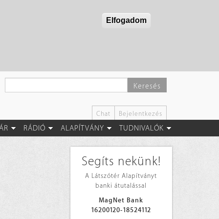
Elfogadom
Keresés
Chat
Bejelentkezés
ÁR
RÁDIÓ
ALAPÍTVÁNY
TUDNIVALÓK
Segíts nekünk!
A Látszótér Alapítványt
banki átutalással
MagNet Bank
16200120-18524112