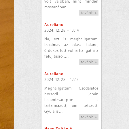
volt valóban, mint minden
mostanában.
tovább »
Aureliano
2024. 12. 28. - 13:14
Na, ezt is meghallgattam.
Izgalmas az olasz kaland,
érdekes lett volna hallgatni a
felújításról.…
tovább »
Aureliano
2024. 12. 28. - 12:15
Meghallgattam. Csodálatos
borsodi japán
halandzsareppet is
tartalmazott, ami tetszett.
Gyula is…
tovább »
Nagy Zoltán A.