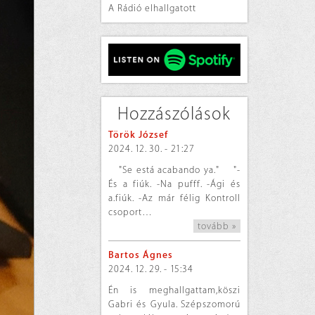
A Rádió elhallgatott
Hozzászólások
Török József
2024. 12. 30. - 21:27
"Se está acabando ya." "-
És a fiúk. -Na pufff. -Ági és
a.fiúk. -Az már félig Kontroll
csoport…
tovább »
Bartos Ágnes
2024. 12. 29. - 15:34
Én is meghallgattam,köszi
Gabri és Gyula. Szépszomorú