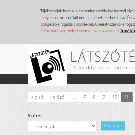
Tájékoztatjuk, hogy a jelen honlap cookie-kat használ olya
melyek cookie-k nélkül nem lennének elérhetőek az Ön szá
böngészője fogadja a cookie-kat. A beiratkozáskor elfogad
Tovább
tájékoztatónkat, melyet ezen a linken olvashat el
.
Ugrás
LÁTSZÓT
a
tartalomra
látásoktatás az intern
« első
‹ előző
…
7
8
9
10
11
Szűrés
Alkalmaz