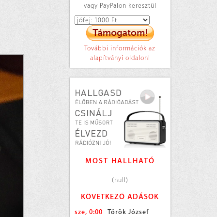
vagy PayPalon keresztül
További információk az
alapítványi oldalon!
MOST HALLHATÓ
(null)
KÖVETKEZŐ ADÁSOK
sze, 0:00
Török József