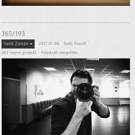
365/193
Valló Zoltán
2017. 01. 09.
Szólj hozzá!
365 napos projekt
,
Pályázati megoldás