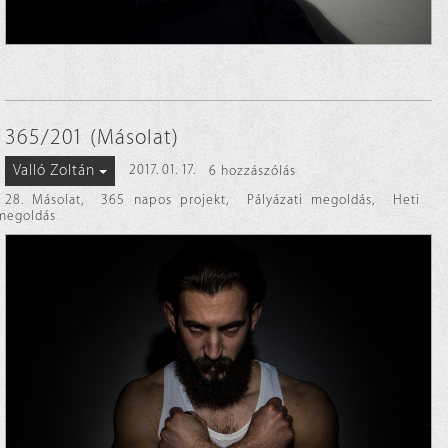
365/201 (Másolat)
Valló Zoltán
2017. 01. 17.
6 hozzászólás
28. Másolat
,
365 napos projekt
,
Pályázati megoldás
,
Heti
megoldás