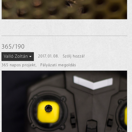
365/190
Valló Zoltán
2017. 01. 08.
Szólj hozzá!
365 napos projekt
,
Pályázati megoldás