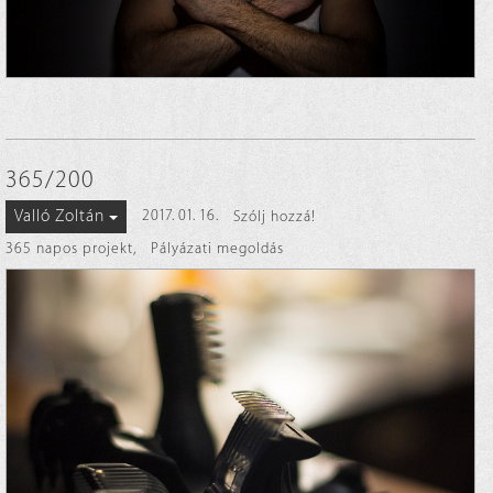
365/200
Valló Zoltán
2017. 01. 16.
Szólj hozzá!
365 napos projekt
,
Pályázati megoldás