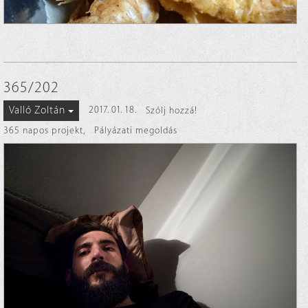
365/202
Valló Zoltán
2017. 01. 18.
Szólj hozzá!
365 napos projekt
,
Pályázati megoldás