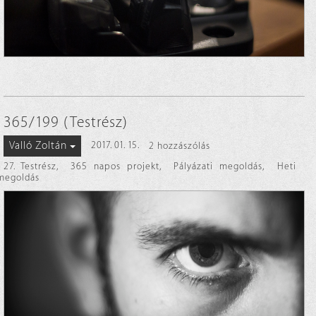
365/199 (Testrész)
Valló Zoltán
2017. 01. 15.
2 hozzászólás
27. Testrész
,
365 napos projekt
,
Pályázati megoldás
,
Heti
megoldás