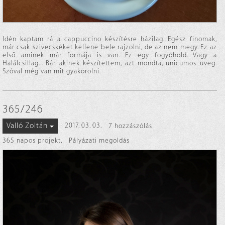
Idén kaptam rá a cappuccino készítésre házilag. Egész finomak,
már csak szivecskéket kellene bele rajzolni, de az nem megy. Ez az
első aminek már formája is van. Ez egy fogyóhold. Vagy a
Halálcsillag... Bár akinek készítettem, azt mondta, unicumos üveg.
Szóval még van mit gyakorolni.
365/246
Valló Zoltán
2017. 03. 03.
7 hozzászólás
365 napos projekt
,
Pályázati megoldás