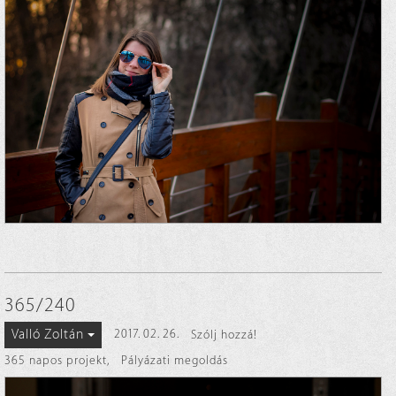
365/240
Valló Zoltán
2017. 02. 26.
Szólj hozzá!
365 napos projekt
,
Pályázati megoldás