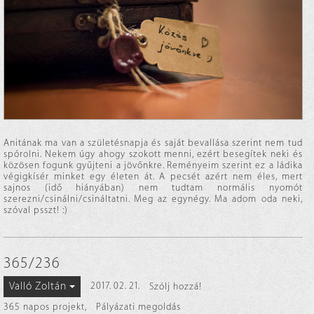
Anitának ma van a születésnapja és saját bevallása szerint nem tud
spórolni. Nekem úgy ahogy szokott menni, ezért besegítek neki és
közösen fogunk gyűjteni a jövőnkre. Reményeim szerint ez a ládika
végigkísér minket egy életen át. A pecsét azért nem éles, mert
sajnos (idő hiányában) nem tudtam normális nyomót
szerezni/csinálni/csináltatni. Meg az egynégy. Ma adom oda neki,
szóval psszt! :)
365/236
Valló Zoltán
2017. 02. 21.
Szólj hozzá!
365 napos projekt
,
Pályázati megoldás