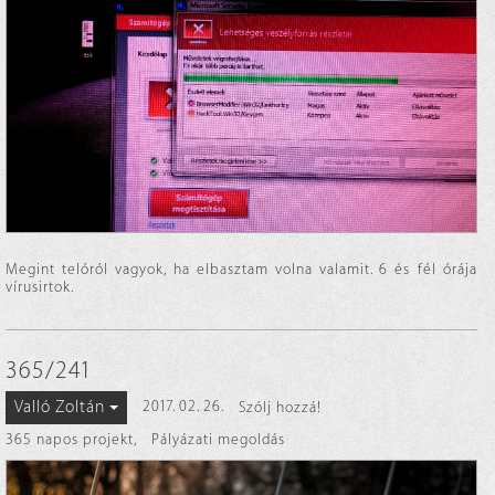
Megint telóról vagyok, ha elbasztam volna valamit. 6 és fél órája
vírusirtok.
365/241
Valló Zoltán
2017. 02. 26.
Szólj hozzá!
365 napos projekt
,
Pályázati megoldás