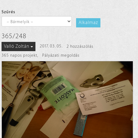
Szűrés
Alkalmaz
365/248
Valló Zoltán
2017. 03. 05.
2 hozzászólás
365 napos projekt
,
Pályázati megoldás