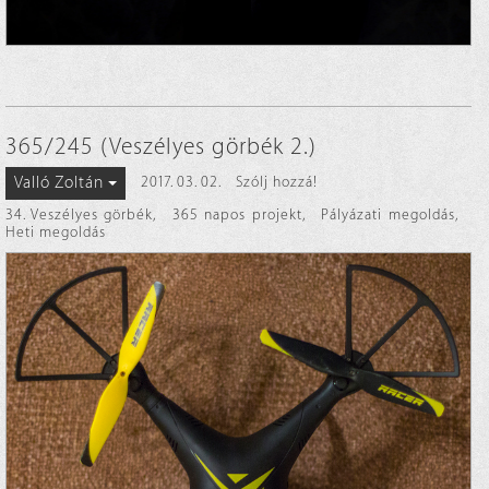
365/245 (Veszélyes görbék 2.)
Valló Zoltán
2017. 03. 02.
Szólj hozzá!
34. Veszélyes görbék
,
365 napos projekt
,
Pályázati megoldás
,
Heti megoldás