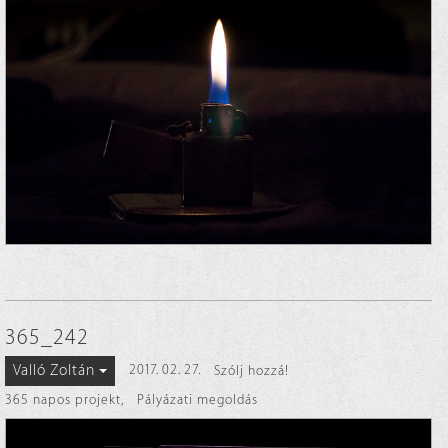
365_242
Valló Zoltán
2017. 02. 27.
Szólj hozzá!
365 napos projekt
,
Pályázati megoldás