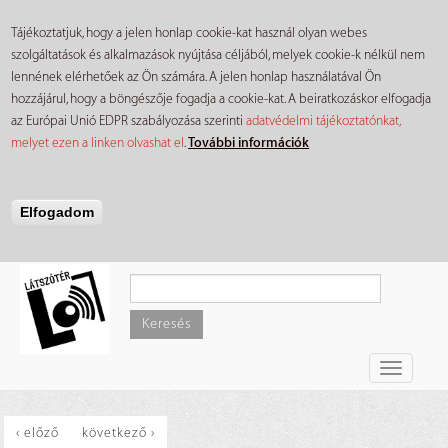
Tájékoztatjuk, hogy a jelen honlap cookie-kat használ olyan webes
szolgáltatások és alkalmazások nyújtása céljából, melyek cookie-k nélkül nem
lennének elérhetőek az Ön számára. A jelen honlap használatával Ön
hozzájárul, hogy a böngészője fogadja a cookie-kat. A beiratkozáskor elfogadja
az Európai Unió EDPR szabályozása szerinti
adatvédelmi tájékoztatónkat,
melyet ezen a linken olvashat el
.
További információk
Elfogadom
Ugrás
a
tartalomra
Keresés
Toggle
navigati
‹ előző
következő ›