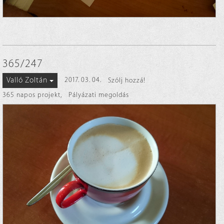
365/247
Valló Zoltán
2017. 03. 04.
Szólj hozzá!
365 napos projekt
,
Pályázati megoldás