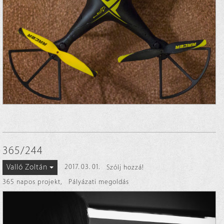
365/244
Valló Zoltán
2017. 03. 01.
Szólj hozzá!
365 napos projekt
,
Pályázati megoldás