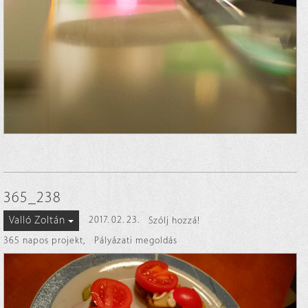
365_238
Valló Zoltán
2017. 02. 23.
Szólj hozzá!
365 napos projekt
,
Pályázati megoldás