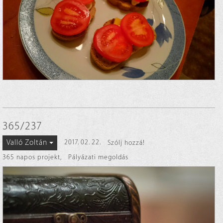
365/237
Valló Zoltán
2017. 02. 22.
Szólj hozzá!
365 napos projekt
,
Pályázati megoldás