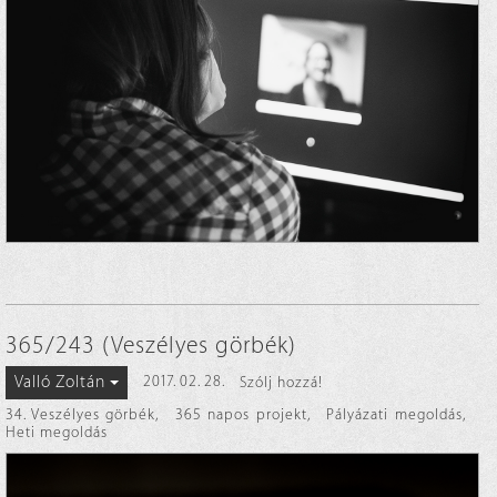
365/243 (Veszélyes görbék)
Valló Zoltán
2017. 02. 28.
Szólj hozzá!
34. Veszélyes görbék
,
365 napos projekt
,
Pályázati megoldás
,
Heti megoldás