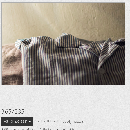
365/235
Valló Zoltán
2017. 02. 20.
Szólj hozzá!
365 napos projekt
,
Pályázati megoldás