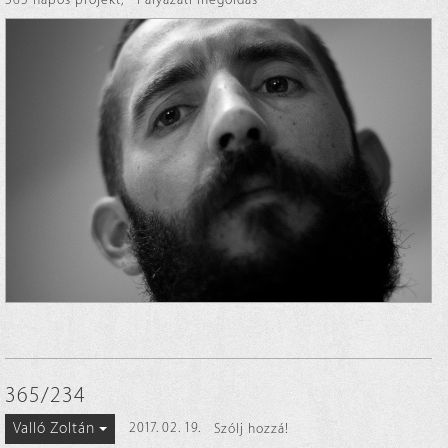
365/234
Valló Zoltán
2017. 02. 19.
Szólj hozzá!