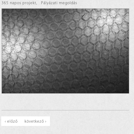
365 napos projekt
,
Pályázati megoldás
‹ előző
következő ›