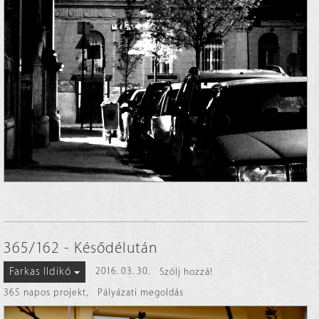
365/162 - Késődélután
Farkas Ildikó
2016. 03. 30.
Szólj hozzá!
365 napos projekt
,
Pályázati megoldás