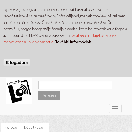
Tájékoztatjuk, hogy a jelen honlap cookie-kat használ olyan webes
szolgáltatások és alkalmazások nyújtása céljából, melyek cookie-k nélkül nem
lennének elérhetőek az Ön számára. A jelen honlap használatával Ön
hozzájárul, hogy a böngészője fogadja a cookie-kat. A beiratkozáskor elfogadja
az Európai Unió EDPR szabályozása szerinti
adatvédelmi tájékoztatónkat,
melyet ezen a linken olvashat el
.
További információk
Elfogadom
Ugrás
a
tartalomra
Keresés
Toggle
navigati
‹ előző
következő ›