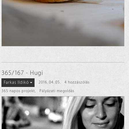
365/167 - Hugi
Farkas Ildikó
2016. 04. 05.
4 hozzászólás
365 napos projekt
,
Pályázati megoldás