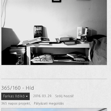
365/160 - Híd
Farkas Ildikó
2016. 03. 29.
Szólj hozzá!
365 napos projekt
,
Pályázati megoldás