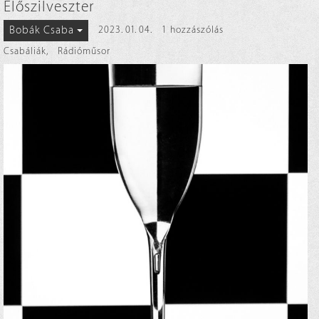
Előszilveszter
Bobák Csaba
2023. 01. 04.
1 hozzászólás
Csabáliák
,
Rádióműsor