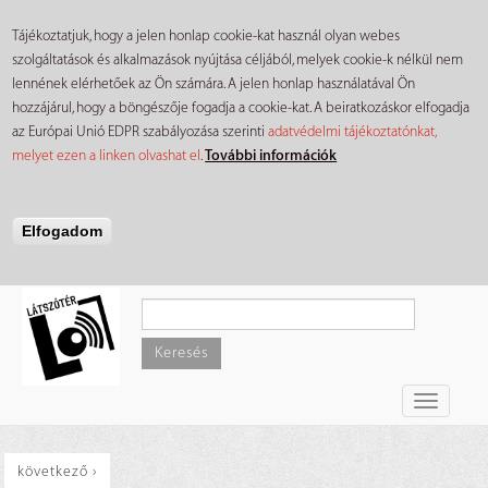
Tájékoztatjuk, hogy a jelen honlap cookie-kat használ olyan webes
szolgáltatások és alkalmazások nyújtása céljából, melyek cookie-k nélkül nem
lennének elérhetőek az Ön számára. A jelen honlap használatával Ön
hozzájárul, hogy a böngészője fogadja a cookie-kat. A beiratkozáskor elfogadja
az Európai Unió EDPR szabályozása szerinti
adatvédelmi tájékoztatónkat,
melyet ezen a linken olvashat el
.
További információk
Elfogadom
Ugrás
a
tartalomra
Keresés
Toggle
navigati
következő ›