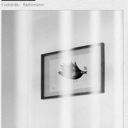
Csabáliák
,
Rádióműsor