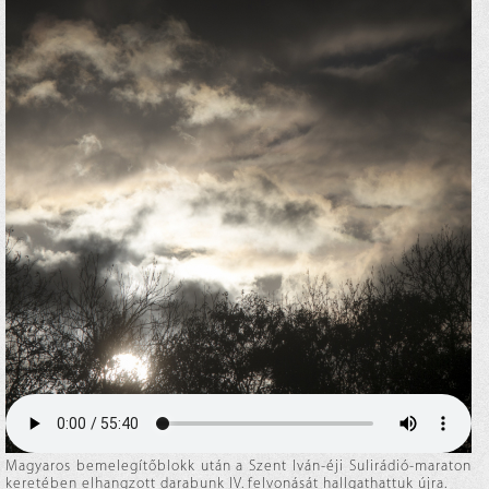
Magyaros bemelegítőblokk után a Szent Iván-éji Sulirádió-maraton
keretében elhangzott darabunk IV. felvonását hallgathattuk újra.