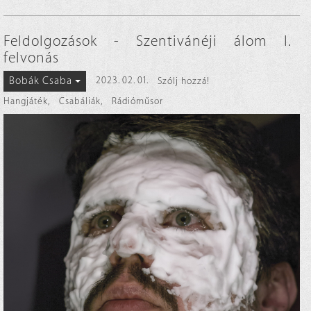
Feldolgozások - Szentivánéji álom I.
felvonás
Bobák Csaba
2023. 02. 01.
Szólj hozzá!
Hangjáték
,
Csabáliák
,
Rádióműsor