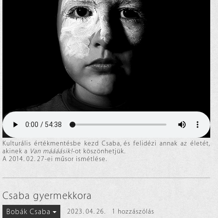
Kulturális értékmentésbe kezd Csaba, és felidézi annak az életét,
akinek a
Van máááásik!
-ot köszönhetjük.
A 2014. 02. 27-ei műsor ismétlése.
Csaba gyermekkora
Bobák Csaba
2023. 04. 26.
1 hozzászólás