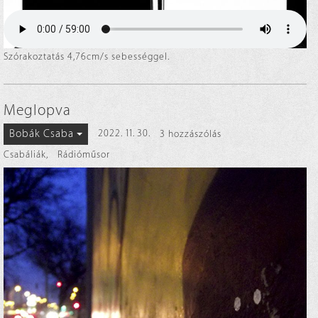
Szórakoztatás 4,76cm/s sebességgel.
Meglopva
Bobák Csaba
2022. 11. 30.
3 hozzászólás
Csabáliák
,
Rádióműsor