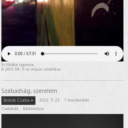
És földbe taposva.
A 2013. 04. 11-ei műsor ismétlése.
Szabadság, szerelem
Bobák Csaba
2022. 11. 23.
1 hozzászólás
Csabáliák
,
Rádióműsor