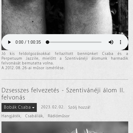
Jó kis feldolgozásokkal fellazított bennünket Csaba és a
Perpetuum Jazzile, mielőtt a Szentivánéji álomunk harmadik
felvonását bemutatta volna.
A 2012. 08. 26-ai műsor ismétlése.
Dzsesszes felvezetés - Szentivánéji álom II.
felvonás
Bobák Csaba
2023. 02. 02.
Szólj hozzá!
Hangjáték
,
Csabáliák
,
Rádióműsor