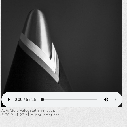
A. A. Mole válogatatlan művei.
A 2012. 11. 22-ei műsor ismétlése.