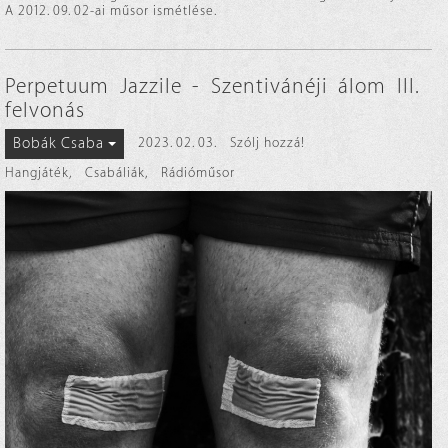
A 2012. 09. 02-ai műsor ismétlése.
Perpetuum Jazzile - Szentivánéji álom III.
felvonás
Bobák Csaba
2023. 02. 03.
Szólj hozzá!
Hangjáték
,
Csabáliák
,
Rádióműsor