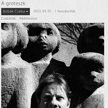
A groteszk
Bobák Csaba
2023. 03. 01.
1 hozzászólás
Csabáliák
,
Rádióműsor