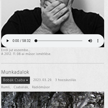
Erről jut eszembe...
A 2012. 11. 08-ai műsor ismétlése.
Munkadalok
Bobák Csaba
2023. 03. 29.
3 hozzászólás
Rumli
,
Csabáliák
,
Rádióműsor