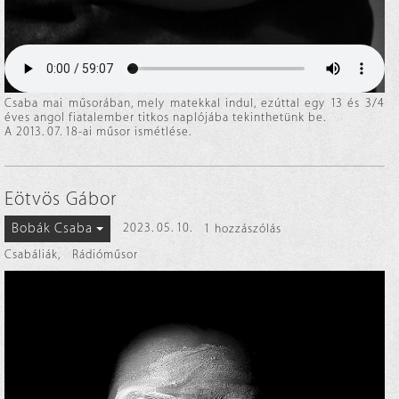
Csaba mai műsorában, mely matekkal indul, ezúttal egy 13 és 3/4
éves angol fiatalember titkos naplójába tekinthetünk be.
A 2013. 07. 18-ai műsor ismétlése.
Eötvös Gábor
Bobák Csaba
2023. 05. 10.
1 hozzászólás
Csabáliák
,
Rádióműsor