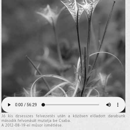
Jó kis dzsesszes felvezetés után a közösen előadott darabunk
második felvonását mutatja be Csaba.
A 2012-08-19-ei műsor ismétlése.