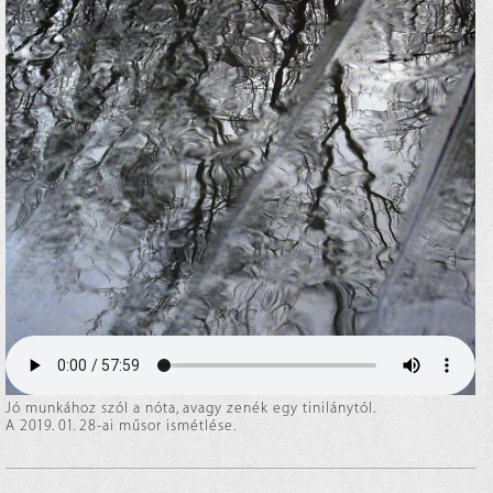
Jó munkához szól a nóta, avagy zenék egy tinilánytól.
A 2019. 01. 28-ai műsor ismétlése.