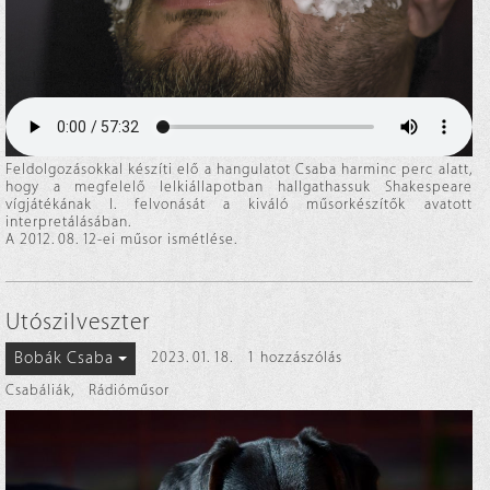
Feldolgozásokkal készíti elő a hangulatot Csaba harminc perc alatt,
hogy a megfelelő lelkiállapotban hallgathassuk Shakespeare
vígjátékának I. felvonását a kiváló műsorkészítők avatott
interpretálásában.
A 2012. 08. 12-ei műsor ismétlése.
Utószilveszter
Bobák Csaba
2023. 01. 18.
1 hozzászólás
Csabáliák
,
Rádióműsor