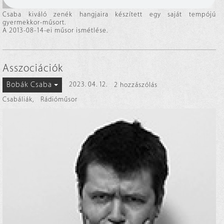
Csaba kiváló zenék hangjaira készített egy saját tempójú
gyermekkor-műsort.
A 2013-08-14-ei műsor ismétlése.
Asszociációk
Bobák Csaba
2023. 04. 12.
2 hozzászólás
Csabáliák
,
Rádióműsor