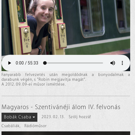
Fanyarabb felvezetés után megoldódnak a bonyodalmak a
darabunk végén, s "Robin megjavítja magát".
A 2012. 09. 09-ei műsor ismétlése.
Magyaros - Szentivánéji álom IV. felvonás
Bobák Csaba
2023. 02. 13.
Szólj hozzá!
Csabáliák
,
Rádióműsor