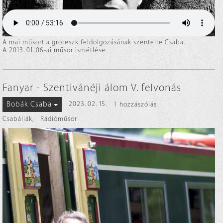
A mai műsort a groteszk feldolgozásának szentelte Csaba.
A 2013. 01. 06-ai műsor ismétlése.
Fanyar - Szentivánéji álom V. felvonás
Bobák Csaba
2023. 02. 15.
1 hozzászólás
Csabáliák
,
Rádióműsor