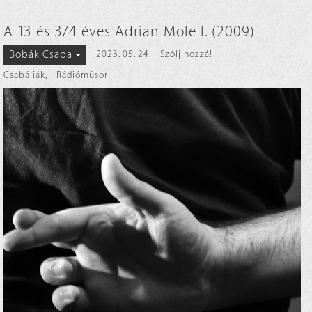
A 13 és 3/4 éves Adrian Mole I. (2009)
Bobák Csaba
2023. 05. 24.
Szólj hozzá!
Csabáliák
,
Rádióműsor