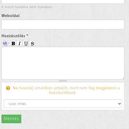
A mező tartalma nem nyilvános.
Weboldal
Hozzászólás
*
Ne használj emotikon szmájlit, mert nem fog megjelenni a
hozzászólásod.
Mentés