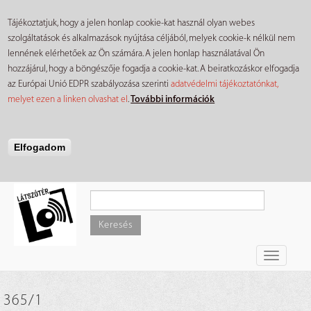
Tájékoztatjuk, hogy a jelen honlap cookie-kat használ olyan webes
szolgáltatások és alkalmazások nyújtása céljából, melyek cookie-k nélkül nem
lennének elérhetőek az Ön számára. A jelen honlap használatával Ön
hozzájárul, hogy a böngészője fogadja a cookie-kat. A beiratkozáskor elfogadja
az Európai Unió EDPR szabályozása szerinti
adatvédelmi tájékoztatónkat,
melyet ezen a linken olvashat el
.
További információk
Elfogadom
Ugrás
a
tartalomra
Keresés
Toggle
navigati
365/1