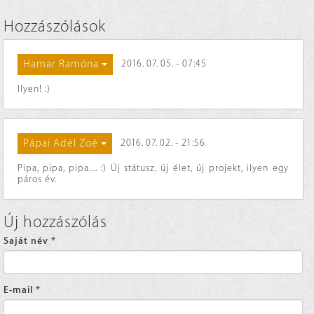
Hozzászólások
Hamar Ramóna
2016. 07. 05. - 07:45
Ilyen! :)
Pápai Adél Zoé
2016. 07. 02. - 21:56
Pipa, pipa, pipa.... :) Új státusz, új élet, új projekt, ilyen egy
páros év.
Új hozzászólás
Saját név
*
E-mail
*