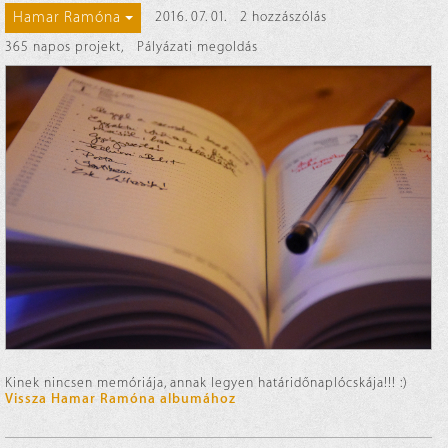
Hamar Ramóna
2016. 07. 01.
2 hozzászólás
365 napos projekt
,
Pályázati megoldás
Kinek nincsen memóriája, annak legyen határidőnaplócskája!!! :)
Vissza Hamar Ramóna albumához