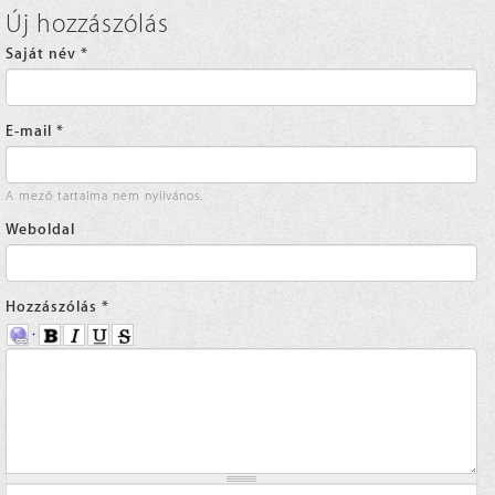
Új hozzászólás
Saját név
*
E-mail
*
A mező tartalma nem nyilvános.
Weboldal
Hozzászólás
*