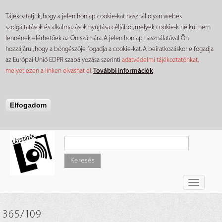
Tájékoztatjuk, hogy a jelen honlap cookie-kat használ olyan webes
szolgáltatások és alkalmazások nyújtása céljából, melyek cookie-k nélkül nem
lennének elérhetőek az Ön számára. A jelen honlap használatával Ön
hozzájárul, hogy a böngészője fogadja a cookie-kat. A beiratkozáskor elfogadja
az Európai Unió EDPR szabályozása szerinti
adatvédelmi tájékoztatónkat,
melyet ezen a linken olvashat el
.
További információk
Elfogadom
Ugrás
a
tartalomra
Keresés
Toggle
navigati
365/109