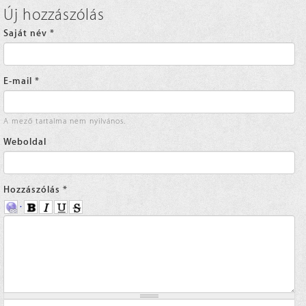
Új hozzászólás
Saját név
*
E-mail
*
A mező tartalma nem nyilvános.
Weboldal
Hozzászólás
*