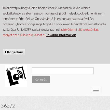
Tájékoztatjuk, hogy a jelen honlap cookie-kat használ olyan webes
szolgáltatások és alkalmazások nyújtása céljából, melyek cookie-k nélkül nem
lennének elérhetőek az Ön számára. A jelen honlap használatával Ön
hozzájárul, hogy a böngészője fogadja a cookie-kat. A beiratkozáskor elfogadja
az Európai Unió EDPR szabályozása szerinti
adatvédelmi tájékoztatónkat,
melyet ezen a linken olvashat el
.
További információk
Elfogadom
Ugrás
a
tartalomra
Keresés
Toggle
navigati
365/2