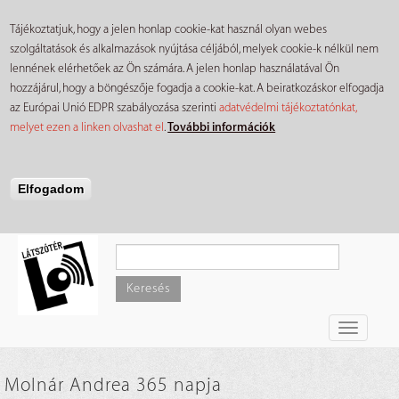
Tájékoztatjuk, hogy a jelen honlap cookie-kat használ olyan webes
szolgáltatások és alkalmazások nyújtása céljából, melyek cookie-k nélkül nem
lennének elérhetőek az Ön számára. A jelen honlap használatával Ön
hozzájárul, hogy a böngészője fogadja a cookie-kat. A beiratkozáskor elfogadja
az Európai Unió EDPR szabályozása szerinti
adatvédelmi tájékoztatónkat,
melyet ezen a linken olvashat el
.
További információk
Elfogadom
Ugrás
a
tartalomra
Keresés
Toggle
navigati
Molnár Andrea 365 napja