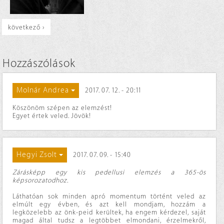
következő ›
Hozzászólások
Molnár Andrea
2017. 07. 12. - 20:11
Köszönöm szépen az elemzést!
Egyet értek veled. Jövök!
Hegyi Zsolt
2017. 07. 09. - 15:40
Zárásképp egy kis pedellusi elemzés a 365-ös
képsorozatodhoz.
Láthatóan sok minden apró momentum történt veled az
elmúlt egy évben, és azt kell mondjam, hozzám a
legközelebb az önk-peid kerültek, ha engem kérdezel, saját
magad által tudsz a legtöbbet elmondani, érzelmekről,