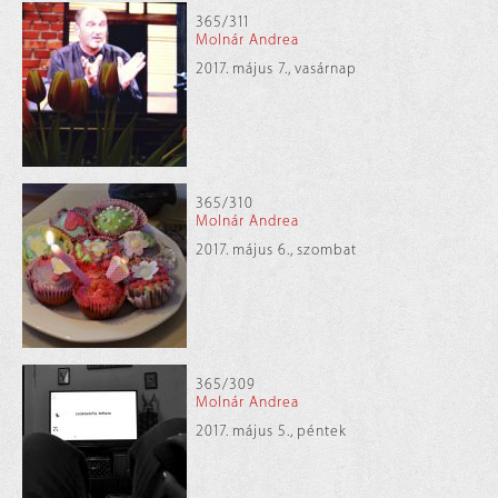
365/311
Molnár Andrea
2017. május 7., vasárnap
365/310
Molnár Andrea
2017. május 6., szombat
365/309
Molnár Andrea
2017. május 5., péntek