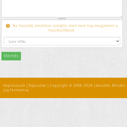
Ne használj emotikon szmájlit, mert nem fog megjelenni a
hozzászólásod.
Mentés
Impresszum
|
Kapcsolat
|
Copyright © 2006-2026 Látszótér, Minden
jog fenntartva