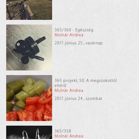
365/360 - Egészség
Molnár Andrea
2017. június 25., vasárnap
365 projekt, 50. A megszokottól
eltérő
Molnár Andrea
2017. június 24., szombat
365/358
Molnár Andrea