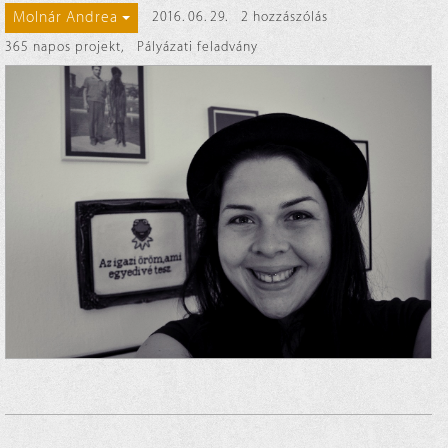
Molnár Andrea
2016. 06. 29.
2 hozzászólás
365 napos projekt
,
Pályázati feladvány